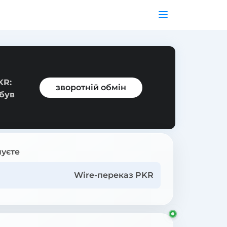
KR:
зворотній обмін
 був
уєте
Wire-переказ PKR