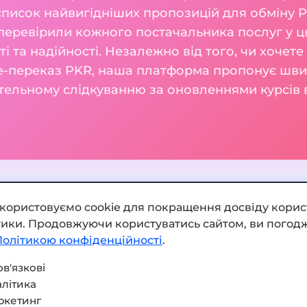
список найвигідніших пропозицій для обміну P
перевірили кожного постачальника послуг у ць
сті та надійності. Незалежно від того, чи хочет
e-переказ PKR, наша платформа пропонує швидк
тельному слідкуванню за оновленнями курсів в
икористовуємо cookie для покращення досвіду корис
ітики. Продовжуючи користуватись сайтом, ви погодж
Додати обмінник
Політикою конфіденційності
.
Мапа сайту
в'язкові
літика
Press kit
ркетинг