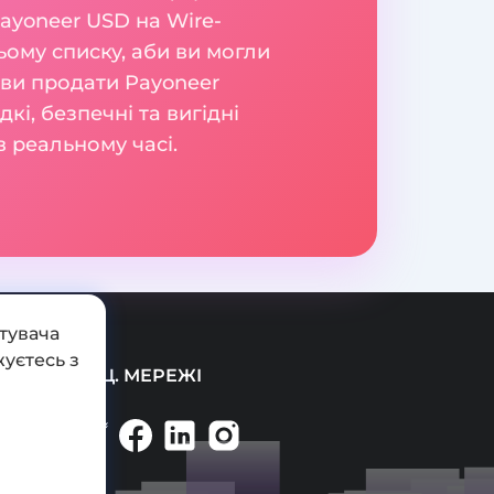
ayoneer USD на Wire-
ому списку, аби ви могли
е ви продати Payoneer
і, безпечні та вигідні
 реальному часі.
тувача
уєтесь з
СОЦ. МЕРЕЖІ