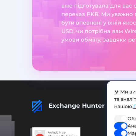
вже підготувала для вас 
переказ PKR. Ми уважно 
бути впевнені у їхній яко
USD, чи потрібна вам Wir
умови обміну, завдяки ре
🍪 Ми в
та анал
Exchange Hunter
нашою
Обо
Ана
Ма