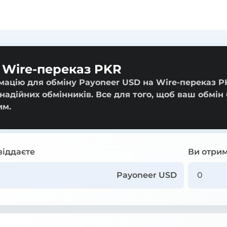
 Wire-переказ PKR
мацію для обміну Payoneer USD на Wire-переказ P
 надійних обмінників. Все для того, щоб ваш обмін
им.
віддаєте
Ви отрим
Payoneer USD