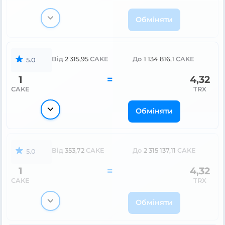
Обміняти
Від
2 315,95
CAKE
До
1 134 816,1
CAKE
5.0
1
=
4,32
CAKE
TRX
Обміняти
Від
353,72
CAKE
До
2 315 137,11
CAKE
5.0
1
=
4,32
CAKE
TRX
Обміняти