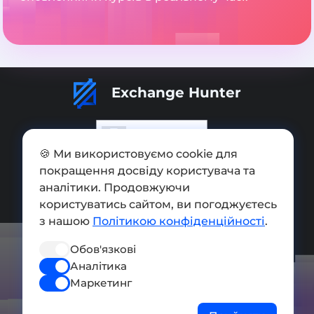
Exchange Hunter
🍪 Ми використовуємо cookie для
покращення досвіду користувача та
Додати обмінник
аналітики. Продовжуючи
Мапа сайту
користуватись сайтом, ви погоджуєтесь
з нашою
Політикою конфіденційності
.
Press kit
Обов'язкові
Умови використання
Аналітика
Політика конфіденційності
Маркетинг
СОЦ. МЕРЕЖІ