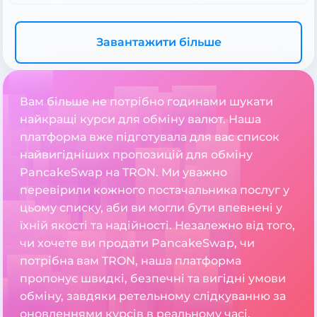
Завантажити більше
Вам більше не потрібно годинами шукати
найкращі курси для обміну валют. Наша
платформа вже підготувала для вас список
найвигідніших пропозицій для обміну
PancakeSwap на TRON. Ми уважно
перевірили кожного постачальника послуг у
цьому списку, аби ви могли бути впевнені у
їхній якості та надійності. Незалежно від того,
чи хочете ви продати PancakeSwap, чи
потрібна вам TRON, наша платформа
пропонує швидкі, безпечні та вигідні умови
обміну, завдяки ретельному слідкуванню за
оновленнями курсів в реальному часі.