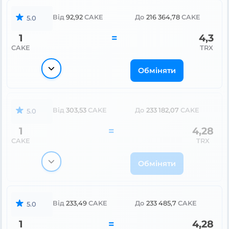
Від
92,92
CAKE
До
216 364,78
CAKE
5.0
1
=
4,3
CAKE
TRX
Обміняти
Від
303,53
CAKE
До
233 182,07
CAKE
5.0
1
=
4,28
CAKE
TRX
Обміняти
Від
233,49
CAKE
До
233 485,7
CAKE
5.0
1
=
4,28