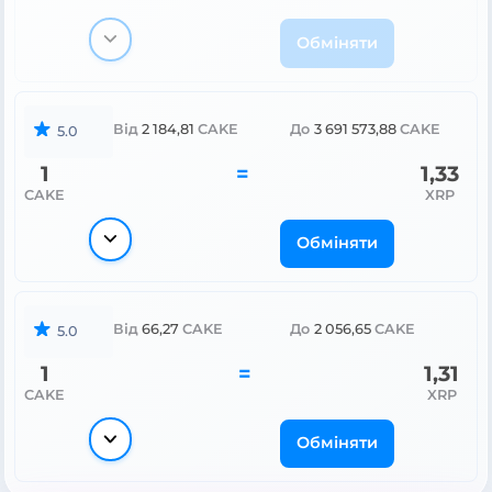
Обміняти
Від
2 184,81
CAKE
До
3 691 573,88
CAKE
5.0
1
=
1,33
CAKE
XRP
Обміняти
Від
66,27
CAKE
До
2 056,65
CAKE
5.0
1
=
1,31
CAKE
XRP
Обміняти