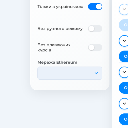
Тільки з українською
О
Без ручного режиму
Без плаваючих
курсів
О
Мережа Ethereum
О
О