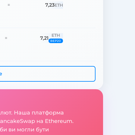
7,23
=
ETH
ETH
7,21
=
BEP20
е
валют. Наша платформа
PancakeSwap на Ethereum.
би ви могли бути