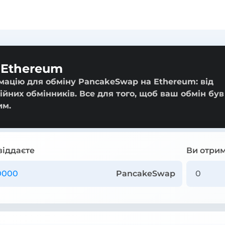
 Ethereum
мацію для обміну PancakeSwap на Ethereum: від
ійних обмінників. Все для того, щоб ваш обмін був
им.
віддаєте
Ви отрим
PancakeSwap