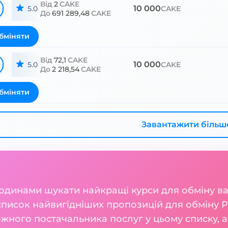
Від
2
CAKE
10 000
5.0
CAKE
До
691 289,48
CAKE
бміняти
Від
72,1
CAKE
10 000
5.0
CAKE
До
2 218,54
CAKE
бміняти
Завантажити більш
годинами шукати найкращі курси для обміну 
 список найвигідніших пропозицій для обміну 
жного постачальника послуг у цьому списку, а