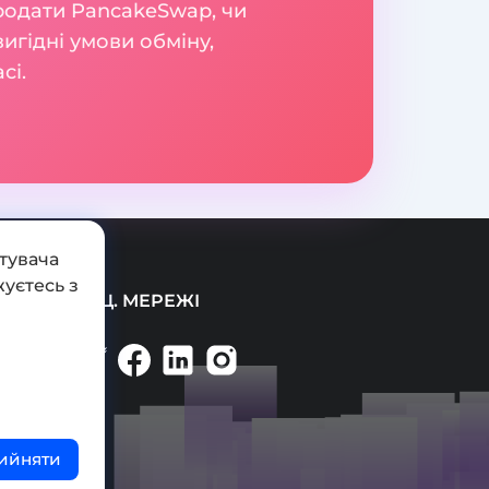
 продати PancakeSwap, чи
игідні умови обміну,
сі.
тувача
уєтесь з
СОЦ. МЕРЕЖІ
ийняти
ті