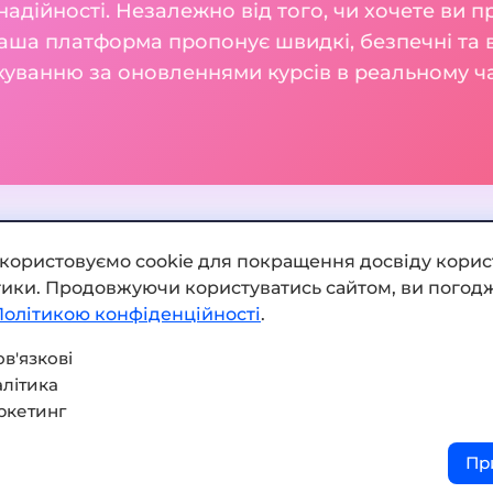
а надійності. Незалежно від того, чи хочете ви
аша платформа пропонує швидкі, безпечні та в
куванню за оновленнями курсів в реальному ча
икористовуємо cookie для покращення досвіду корис
ітики. Продовжуючи користуватись сайтом, ви погодж
Додати обмінник
Політикою конфіденційності
.
Мапа сайту
в'язкові
літика
Press kit
ркетинг
Умови використання
Пр
Політика конфіденційнос