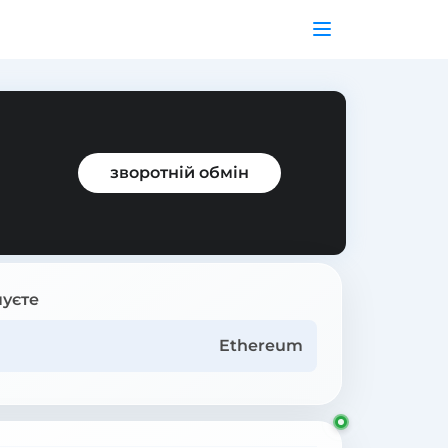
зворотній обмін
уєте
Ethereum