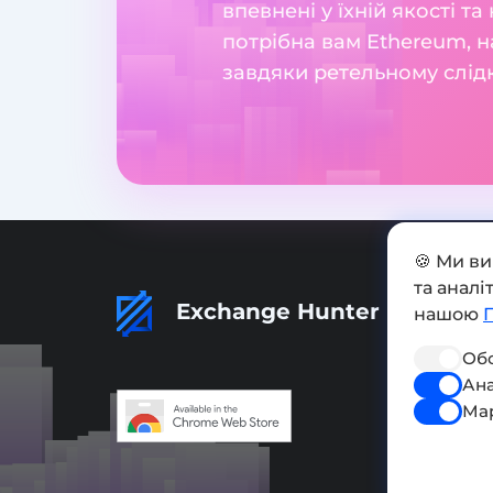
впевнені у їхній якості т
потрібна вам Ethereum, н
завдяки ретельному слід
🍪 Ми в
та анал
Exchange Hunter
нашою
Обо
Ана
Ма