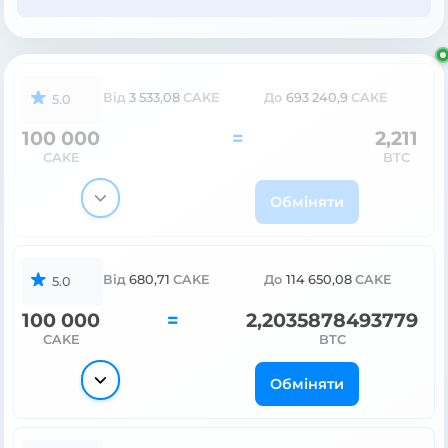
Від
3 537,98
CAKE
До
693 240,9
CAKE
5.0
100 000
=
2,208
CAKE
BTC
Обміняти
Від
680,71
CAKE
До
114 650,08
CAKE
5.0
100 000
=
2,2035878493779
CAKE
BTC
Обміняти