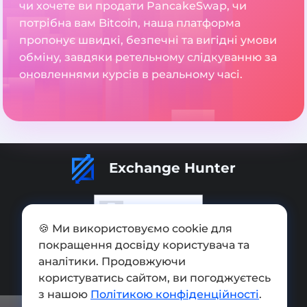
чи хочете ви продати PancakeSwap, чи
потрібна вам Bitcoin, наша платформа
пропонує швидкі, безпечні та вигідні умови
обміну, завдяки ретельному слідкуванню за
оновленнями курсів в реальному часі.
Exchange Hunter
Додати обмінник
🍪 Ми використовуємо cookie для
покращення досвіду користувача та
Мапа сайту
аналітики. Продовжуючи користуватись
Press kit
сайтом, ви погоджуєтесь з нашою