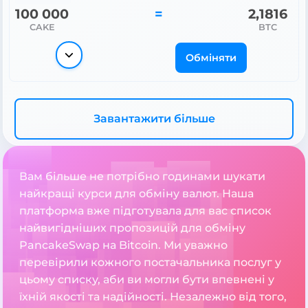
100 000
=
2,1799
CAKE
BTC
Обміняти
Завантажити більше
Вам більше не потрібно годинами шукати
найкращі курси для обміну валют. Наша
платформа вже підготувала для вас список
найвигідніших пропозицій для обміну
PancakeSwap на Bitcoin. Ми уважно
перевірили кожного постачальника послуг у
цьому списку, аби ви могли бути впевнені у
їхній якості та надійності. Незалежно від того,