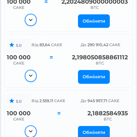
100 000
=
2,2019436000000003
CAKE
BTC
Обміняти
Від
83,64
CAKE
До
290 910,42
CAKE
5.0
100 000
=
2,198050858861112
CAKE
BTC
Обміняти
Від
2 559,11
CAKE
До
945 957,71
CAKE
5.0
100 000
=
2,1882584935
CAKE
BTC
Обміняти