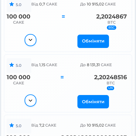
Від
0,7
CAKE
До
10 915,02
CAKE
5.0
100 000
=
2,2019494
CAKE
BTC
BSC
Обміняти
Від
1,15
CAKE
До
8 133,3
CAKE
5.0
100 000
=
2,20194786
CAKE
BTC
LN
Обміняти
Від
7,2
CAKE
До
10 915,02
CAKE
5.0