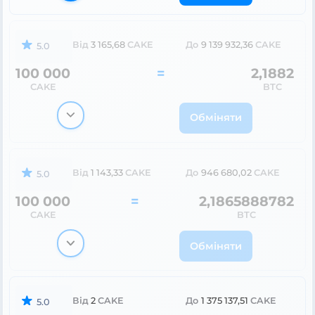
Від
1 143,33
CAKE
До
946 680,02
CAKE
5.0
100 000
=
2,1865888782
CAKE
BTC
Обміняти
Від
3 168,14
CAKE
До
9 147 038,65
CAKE
5.0
100 000
=
2,1865
CAKE
BTC
Обміняти
Від
2
CAKE
До
1 376 209,92
CAKE
5.0