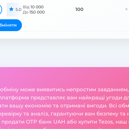
Від
10 000
100
=
5.0
До
150 000
бміняти
 обміну може виявитись непростим завданням,
 платформа представляє вам найкращі угоди д
ати вашу економію та отримані вигоди. Всі обм
ревірку та аналіз, гарантуючи вам безпеку та 
м продати OTP банк UAH або купити Tezos, наш 