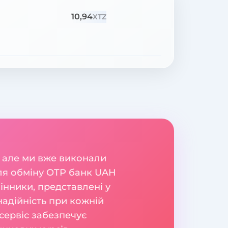
10,94
XTZ
 але ми вже виконали
ля обміну OTP банк UAH
інники, представлені у
надійність при кожній
сервіс забезпечує