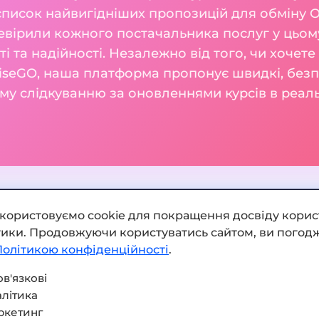
 список найвигідніших пропозицій для обміну 
вірили кожного постачальника послуг у цьому
сті та надійності. Незалежно від того, чи хоче
iseGO, наша платформа пропонує швидкі, безпе
му слідкуванню за оновленнями курсів в реаль
икористовуємо cookie для покращення досвіду корис
ітики. Продовжуючи користуватись сайтом, ви погодж
Додати обмінник
Політикою конфіденційності
.
Мапа сайту
в'язкові
літика
Press kit
ркетинг