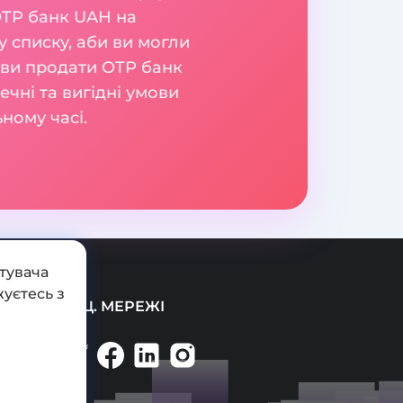
OTP банк UAH на
 списку, аби ви могли
те ви продати OTP банк
чні та вигідні умови
ному часі.
тувача
уєтесь з
СОЦ. МЕРЕЖІ