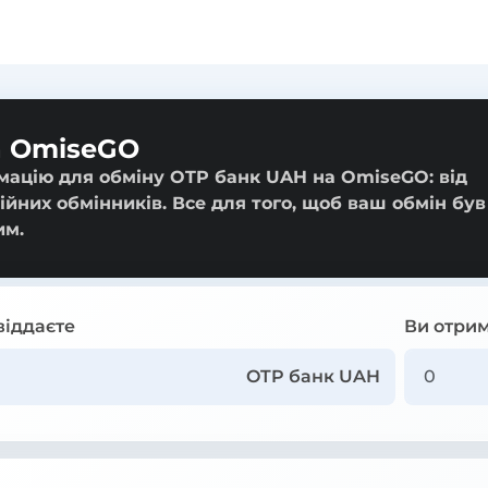
а OmiseGO
мацію для обміну OTP банк UAH на OmiseGO: від
ійних обмінників. Все для того, щоб ваш обмін був
им.
віддаєте
Ви отрим
OTP банк UAH