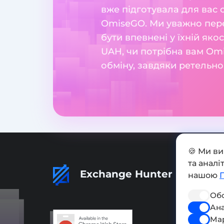
вже підготувала для вас
OmiseGO. Ми уважно пере
бути впевнені у їхній яко
UAH, чи потрібна вам Om
обміну, завдяки ретельно
🍪 Ми в
та анал
Exchange Hunter
нашою
Обо
Ана
Ма