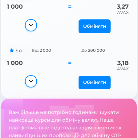
1 000
=
3,27
AVAX
Обміняти
Від
2 000
До
200 000
5.0
1 000
=
3,18
AVAX
Обміняти
Вам більше не потрібно годинами шукати
найкращі курси для обміну валют. Наша
платформа вже підготувала для вас список
найвигідніших пропозицій для обміну OTP