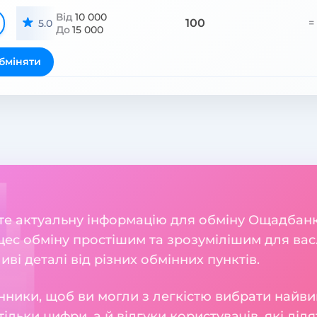
Від
10 000
100
=
5.0
До
15 000
бміняти
дете актуальну інформацію для обміну Ощадбан
ес обміну простішим та зрозумілішим для вас.
ливі деталі від різних обмінних пунктів.
нники, щоб ви могли з легкістю вибрати найви
тільки цифри, а й відгуки користувачів, які діл