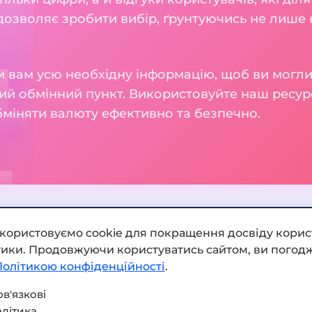
 дозволяє зробити вибір, ґрунтуючись не лише н
 вам усю необхідну інформацію, щоб ви могли
ий обмінний пункт. Використовуйте наш ресур
бміняти валюту ефективно та безпечно.
икористовуємо cookie для покращення досвіду корис
ітики. Продовжуючи користуватись сайтом, ви погодж
Додати обмінник
Політикою конфіденційності
.
Мапа сайту
в'язкові
літика