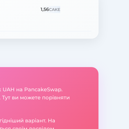
1,56
CAKE
к UAH на PancakeSwap.
 Тут ви можете порівняти
гідніший варіант. На
яться своїм досвідом