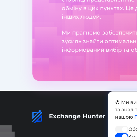
обміну в цих пунктах. Це
інших людей.
Ми прагнемо забезпечити
зусиль знайти оптимальн
інформований вибір та о
🍪 Ми в
та анал
Exchange Hunter
нашою
Обо
Ана