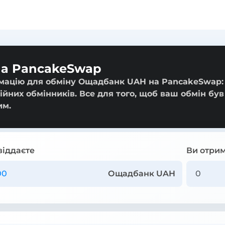
на PancakeSwap
рмацію для обміну Ощадбанк UAH на PancakeSwap: 
ійних обмінників. Все для того, щоб ваш обмін був
им.
віддаєте
Ви отрим
Ощадбанк UAH