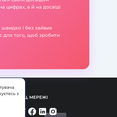
а цифрах, а й на досвіді
 швидко і без зайвих
с для того, щоб зробити
тувача
уєтесь з
СОЦ. МЕРЕЖІ