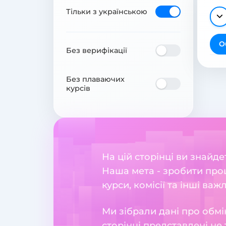
Тільки з українською
О
Без верифікації
Без плаваючих
курсів
На цій сторінці ви знай
Наша мета - зробити проц
курси, комісії та інші важ
Ми зібрали дані про обмі
сторінці представлені не 