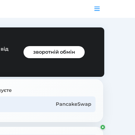
від
зворотній обмін
уєте
PancakeSwap