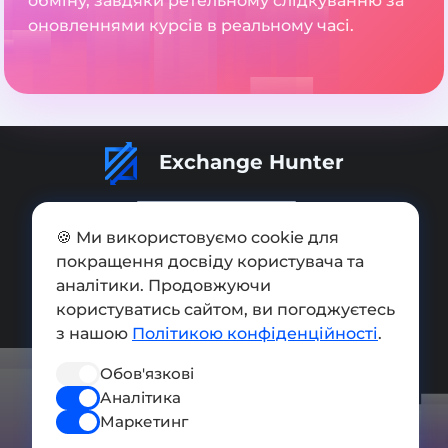
обміну, завдяки ретельному слідкуванню за
оновленнями курсів в реальному часі.
Exchange Hunter
🍪 Ми використовуємо cookie для
покращення досвіду користувача та
Додати обмінник
аналітики. Продовжуючи
користуватись сайтом, ви погоджуєтесь
Мапа сайту
з нашою
Політикою конфіденційності
.
Press kit
Обов'язкові
Умови використання
Аналітика
Маркетинг
Політика конфіденційності