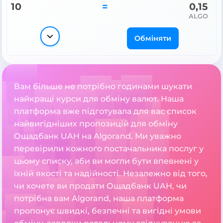
10
=
0,15
ALGO
Обміняти
Вам більше не потрібно годинами шукати
найкращі курси для обміну валют. Наша
платформа вже підготувала для вас список
найвигідніших пропозицій для обміну
Ощадбанк UAH на Algorand. Ми уважно
перевірили кожного постачальника послуг у
цьому списку, аби ви могли бути впевнені у
їхній якості та надійності. Незалежно від того,
чи хочете ви продати Ощадбанк UAH, чи
потрібна вам Algorand, наша платформа
пропонує швидкі, безпечні та вигідні умови