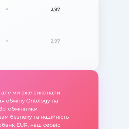
2,97
=
2,97
=
 але ми вже виконали
я обміну Ontology на
сі обмінники,
вам безпеку та надійність
обанк EUR, наш сервіс