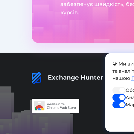
забезпечує швидкість, бе
курсів.
🍪 Ми в
та анал
Exchange Hunter
нашою
Обо
Ана
Ма