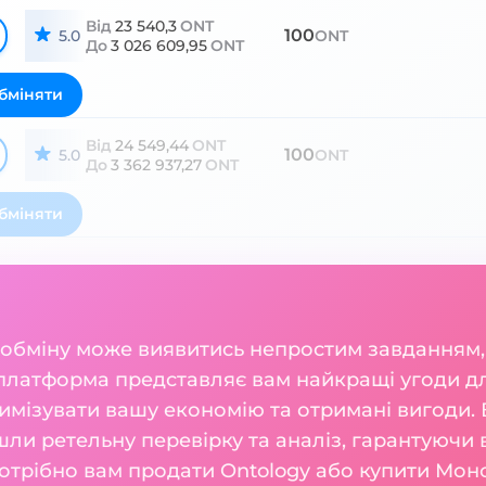
Від
23 540,3
ONT
100
5.0
ONT
До
3 026 609,95
ONT
бміняти
Від
24 549,44
ONT
100
5.0
ONT
До
3 362 937,27
ONT
бміняти
 обміну може виявитись непростим завданням,
 платформа представляє вам найкращі угоди дл
мізувати вашу економію та отримані вигоди. В
шли ретельну перевірку та аналіз, гарантуючи 
потрібно вам продати Ontology або купити Мон