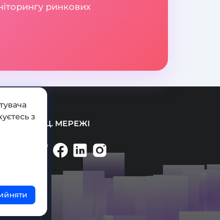
оніторингу ринкових
тувача
уєтесь з
СОЦ. МЕРЕЖІ
ийняти
ті