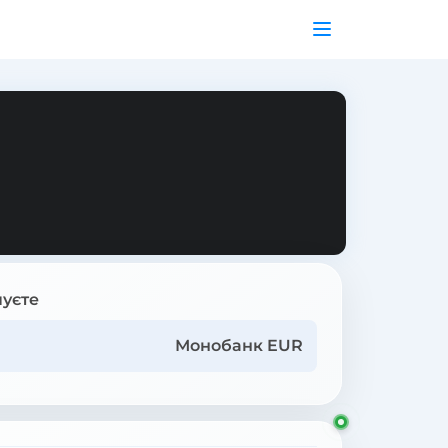
уєте
Монобанк EUR