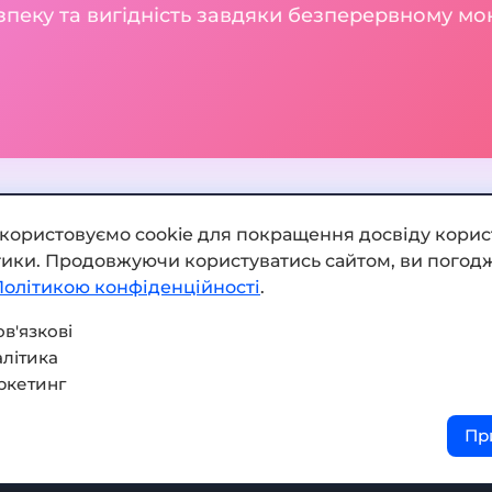
зпеку та вигідність завдяки безперервному м
икористовуємо cookie для покращення досвіду корис
ітики. Продовжуючи користуватись сайтом, ви погодж
Додати обмінник
Політикою конфіденційності
.
Мапа сайту
в'язкові
літика
Press kit
ркетинг
Умови використання
Пр
Політика конфіденційнос