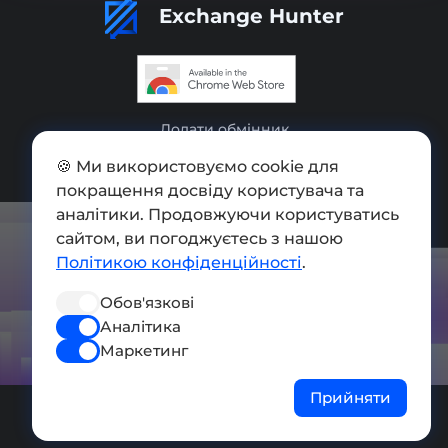
Exchange Hunter
Додати обмінник
Мапа сайту
🍪 Ми використовуємо cookie для
покращення досвіду користувача та
Press kit
аналітики. Продовжуючи користуватись
сайтом, ви погоджуєтесь з нашою
Умови використання
Політикою конфіденційності
.
Політика конфіденційності
Обов'язкові
СОЦ. МЕРЕЖІ
Аналітика
Маркетинг
Прийняти