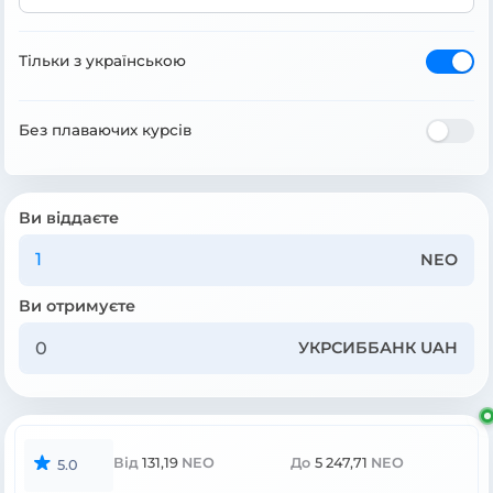
Тільки з українською
Без плаваючих курсів
Ви віддаєте
NEO
Ви отримуєте
УКРСИББАНК UAH
Від
131,19
NEO
До
5 247,71
NEO
5.0