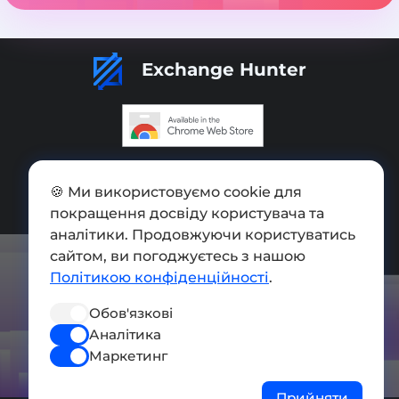
Exchange Hunter
Додати обмінник
🍪 Ми використовуємо cookie для
Мапа сайту
покращення досвіду користувача та
аналітики. Продовжуючи користуватись
Press kit
сайтом, ви погоджуєтесь з нашою
Умови використання
Політикою конфіденційності
.
Політика конфіденційності
Обов'язкові
Аналітика
СОЦ. МЕРЕЖІ
Маркетинг
Прийняти