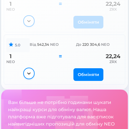
1
=
22,24
NEO
ZRX
Обміняти
Від
542,34
NEO
До
220 304,6
NEO
5.0
1
=
22,24
NEO
ZRX
Обміняти
Вам більше не потрібно годинами шукати
найкращі курси для обміну валют. Наша
платформа вже підготувала для вас список
найвигідніших пропозицій для обміну NEO