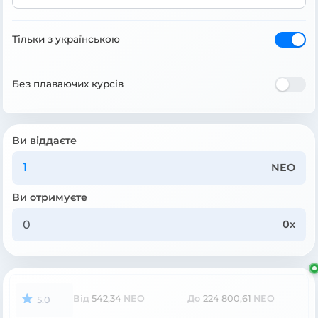
Тільки з українською
Без плаваючих курсів
Ви віддаєте
NEO
Ви отримуєте
0x
Від
542,34
NEO
До
224 800,61
NEO
5.0