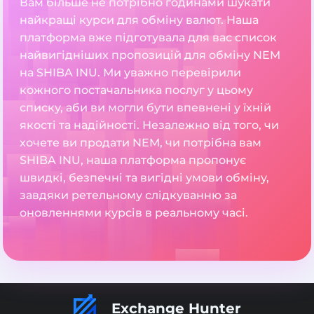
Вам більше не потрібно годинами шукати
найкращі курси для обміну валют. Наша
платформа вже підготувала для вас список
найвигідніших пропозицій для обміну NEM
на SHIBA INU. Ми уважно перевірили
кожного постачальника послуг у цьому
списку, аби ви могли бути впевнені у їхній
якості та надійності. Незалежно від того, чи
хочете ви продати NEM, чи потрібна вам
SHIBA INU, наша платформа пропонує
швидкі, безпечні та вигідні умови обміну,
завдяки ретельному слідкуванню за
оновленнями курсів в реальному часі.
Exchange Hunter