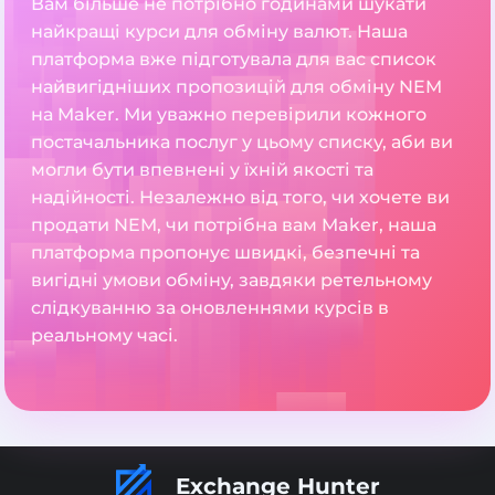
Вам більше не потрібно годинами шукати
найкращі курси для обміну валют. Наша
платформа вже підготувала для вас список
найвигідніших пропозицій для обміну NEM
на Maker. Ми уважно перевірили кожного
постачальника послуг у цьому списку, аби ви
могли бути впевнені у їхній якості та
надійності. Незалежно від того, чи хочете ви
продати NEM, чи потрібна вам Maker, наша
платформа пропонує швидкі, безпечні та
вигідні умови обміну, завдяки ретельному
слідкуванню за оновленнями курсів в
реальному часі.
Exchange Hunter