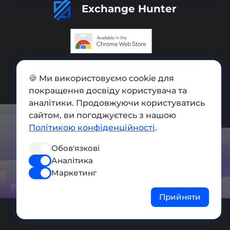
Exchange Hunter
Додати обмінник
🍪 Ми використовуємо cookie для
Мапа сайту
покращення досвіду користувача та
аналітики. Продовжуючи користуватись
Press kit
сайтом, ви погоджуєтесь з нашою
Умови використання
Політикою конфіденційності
.
Політика конфіденційності
Обов'язкові
Аналітика
СОЦ. МЕРЕЖІ
Маркетинг
Прийняти