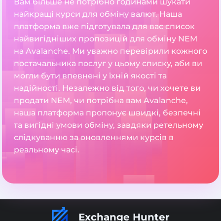
Вам більше не потрібно годинами шукати
найкращі курси для обміну валют. Наша
платформа вже підготувала для вас список
найвигідніших пропозицій для обміну NEM
на Avalanche. Ми уважно перевірили кожного
постачальника послуг у цьому списку, аби ви
могли бути впевнені у їхній якості та
надійності. Незалежно від того, чи хочете ви
продати NEM, чи потрібна вам Avalanche,
наша платформа пропонує швидкі, безпечні
та вигідні умови обміну, завдяки ретельному
слідкуванню за оновленнями курсів в
реальному часі.
Exchange Hunter