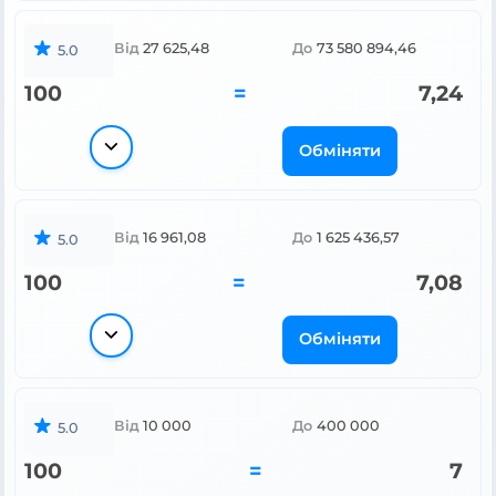
Від
27 625,48
До
73 580 894,46
5.0
100
=
7,24
Обміняти
Від
16 961,08
До
1 625 436,57
5.0
100
=
7,08
Обміняти
Від
10 000
До
400 000
5.0
100
=
7