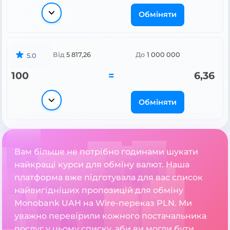
Обміняти
Від
5 817,26
До
1 000 000
5.0
100
=
6,36
Обміняти
Вам більше не потрібно годинами шукати
найкращі курси для обміну валют. Наша
платформа вже підготувала для вас список
найвигідніших пропозицій для обміну
Monobank UAH на Wire-переказ PLN. Ми
уважно перевірили кожного постачальника
послуг у цьому списку, аби ви могли бути