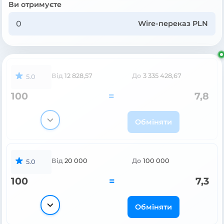
Ви отримуєте
Wire-переказ PLN
Від
12 828,57
До
3 335 428,67
5.0
100
=
7,8
Обміняти
Від
20 000
До
100 000
5.0
100
=
7,3
Обміняти