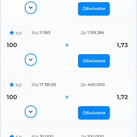
Обміняти
Від
11 593
До
1 159 284
5.0
100
=
1,73
Обміняти
Від
17 391,93
До
400 000
5.0
100
=
1,72
Обміняти
Від
20 000
До
100 000