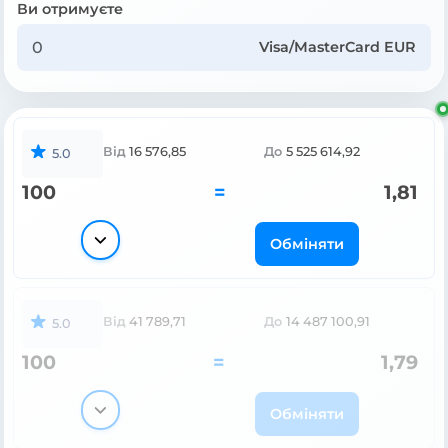
Ви отримуєте
Visa/MasterCard EUR
Від
16 576,85
До
5 525 614,92
5.0
100
=
1,81
Обміняти
Від
41 789,71
До
14 487 100,91
5.0
100
=
1,79
Обміняти