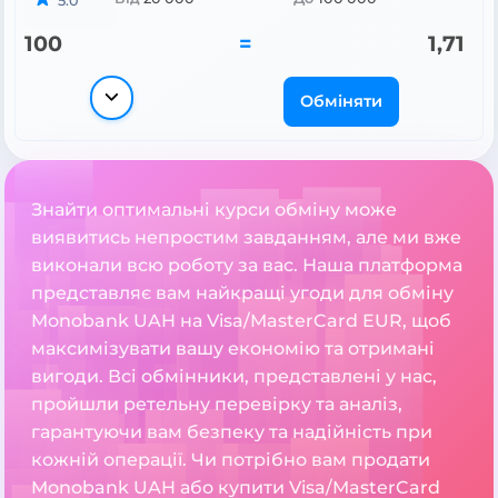
5.0
100
=
1,71
Обміняти
Знайти оптимальні курси обміну може
виявитись непростим завданням, але ми вже
виконали всю роботу за вас. Наша платформа
представляє вам найкращі угоди для обміну
Monobank UAH на Visa/MasterCard EUR, щоб
максимізувати вашу економію та отримані
вигоди. Всі обмінники, представлені у нас,
пройшли ретельну перевірку та аналіз,
гарантуючи вам безпеку та надійність при
кожній операції. Чи потрібно вам продати
Monobank UAH або купити Visa/MasterCard