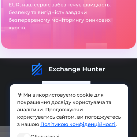
EUR, наш сервіс забезпечує швидкість,
безпеку та вигідність завдяки
безперервному моніторингу ринкових
курсів.
Exchange Hunter
🍪 Ми використовуємо cookie для
покращення досвіду користувача та
Додати обмінник
аналітики. Продовжуючи
Мапа сайту
користуватись сайтом, ви погоджуєтесь
з нашою
Політикою конфіденційності
.
Press kit
Обов'язкові