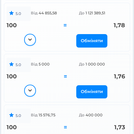
Від
44 855,58
До
1 121 389,51
5.0
100
=
1,78
Обміняти
Від
5 000
До
1 000 000
5.0
100
=
1,76
Обміняти
Від
15 576,75
До
400 000
5.0
100
=
1,73