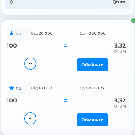
Qtum
Від
20 000
До
1 000 000
5.0
100
=
3,32
QTUM
Обміняти
Від
10 000
До
919 118,77
5.0
100
=
3,32
QTUM
Обміняти