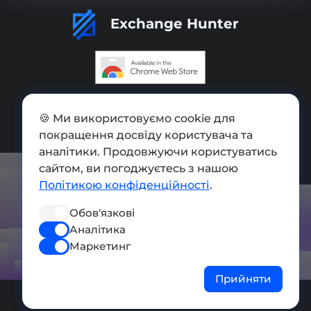
Exchange Hunter
Додати обмінник
🍪 Ми використовуємо cookie для
Мапа сайту
покращення досвіду користувача та
аналітики. Продовжуючи користуватись
Press kit
сайтом, ви погоджуєтесь з нашою
Умови використання
Політикою конфіденційності
.
Політика конфіденційності
Обов'язкові
Аналітика
СОЦ. МЕРЕЖІ
Маркетинг
Прийняти