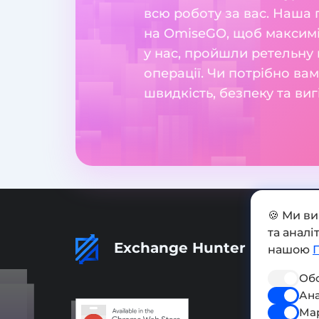
всю роботу за вас. Наша
на OmiseGO, щоб максимі
у нас, пройшли ретельну 
операції. Чи потрібно в
швидкість, безпеку та ви
🍪 Ми в
та анал
Exchange Hunter
нашою
Обо
Ана
Ма