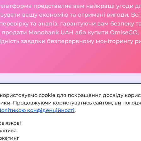
 платформа представляє вам найкращі угоди 
зувати вашу економію та отримані вигоди. Всі
перевірку та аналіз, гарантуючи вам безпеку т
ам продати Monobank UAH або купити OmiseGO, 
гідність завдяки безперервному моніторингу ри
икористовуємо cookie для покращення досвіду корис
ітики. Продовжуючи користуватись сайтом, ви погодж
Додати обмінник
Політикою конфіденційності
.
Мапа сайту
в'язкові
літика
Press kit
ркетинг