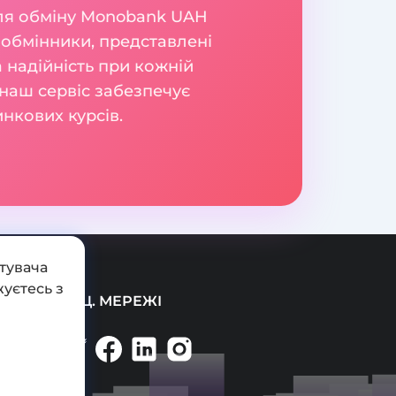
для обміну Monobank UAH
 обмінники, представлені
а надійність при кожній
наш сервіс забезпечує
нкових курсів.
тувача
уєтесь з
СОЦ. МЕРЕЖІ