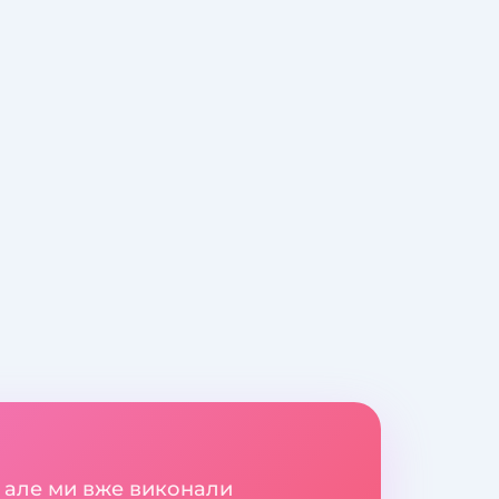
 але ми вже виконали