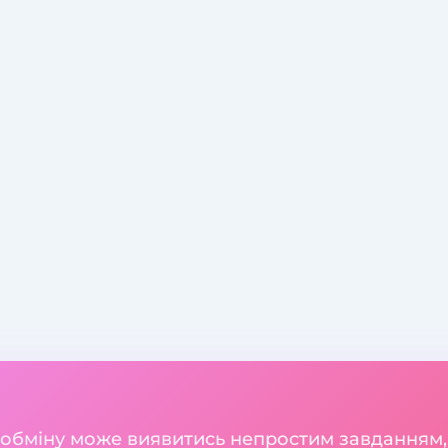
 обміну може виявитись непростим завданням,