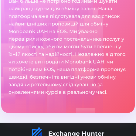
Вам більше не потрібно годинами шукати
найкращі курси для обміну валют. Наша
платформа вже підготувала для вас список
найвигідніших пропозицій для обміну
Monobank UAH на EOS. Ми уважно
перевірили кожного постачальника послуг у
цьому списку, аби ви могли бути впевнені у
їхній якості та надійності. Незалежно від того,
чи хочете ви продати Monobank UAH, чи
потрібна вам EOS, наша платформа пропонує
швидкі, безпечні та вигідні умови обміну,
завдяки ретельному слідкуванню за
оновленнями курсів в реальному часі.
Exchange Hunter