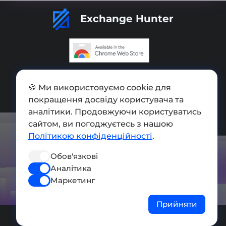
Exchange Hunter
Додати обмінник
🍪 Ми використовуємо cookie для
Мапа сайту
покращення досвіду користувача та
аналітики. Продовжуючи користуватись
Press kit
сайтом, ви погоджуєтесь з нашою
Умови використання
Політикою конфіденційності
.
Політика конфіденційності
Обов'язкові
Аналітика
СОЦ. МЕРЕЖІ
Маркетинг
Прийняти