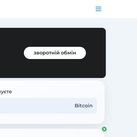
зворотній обмін
уєте
Bitcoin