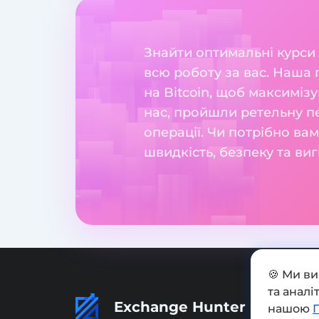
Знайти оптимальні курси
всю роботу за вас. Наша
на Bitcoin, щоб максиміз
нас, пройшли ретельну пе
операції. Чи потрібно ва
швидкість, безпеку та ви
🍪 Ми в
та анал
Exchange Hunter
нашою