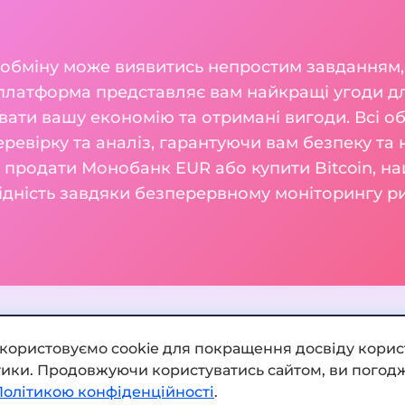
 обміну може виявитись непростим завданням,
 платформа представляє вам найкращі угоди 
увати вашу економію та отримані вигоди. Всі о
ревірку та аналіз, гарантуючи вам безпеку та 
м продати Монобанк EUR або купити Bitcoin, на
гідність завдяки безперервному моніторингу ри
икористовуємо cookie для покращення досвіду корис
ітики. Продовжуючи користуватись сайтом, ви погодж
Додати обмінник
Політикою конфіденційності
.