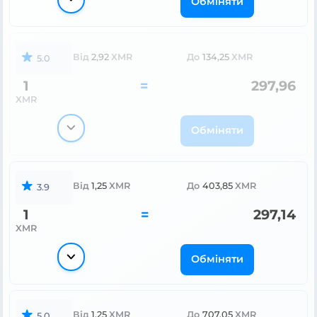
Обміняти
Від
2,92
XMR
До
134,25
XMR
5.0
1
=
297,96
XMR
Обміняти
Від
1,25
XMR
До
403,85
XMR
3.9
1
=
297,14
XMR
Обміняти
Від
1,25
XMR
До
707,05
XMR
5.0