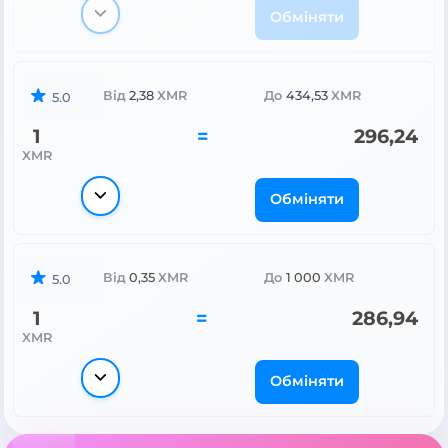
Обміняти
Від
2,38
XMR
До
434,53
XMR
5.0
1
=
296,24
XMR
Обміняти
Від
0,35
XMR
До
1 000
XMR
5.0
1
=
286,94
XMR
Обміняти