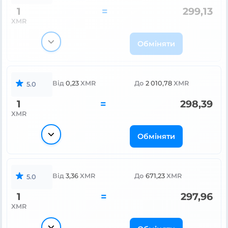
1
=
299,13
XMR
Обміняти
Від
0,23
XMR
До
2 010,78
XMR
5.0
1
=
298,39
XMR
Обміняти
Від
3,36
XMR
До
671,23
XMR
5.0
1
=
297,96
XMR