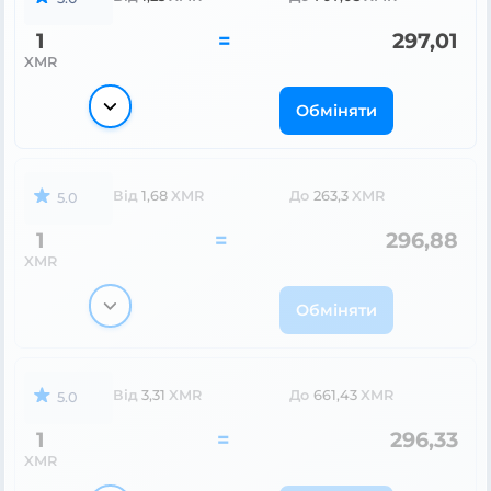
1
=
297,01
XMR
Обміняти
Від
1,68
XMR
До
263,3
XMR
5.0
1
=
296,88
XMR
Обміняти
Від
3,31
XMR
До
661,43
XMR
5.0
1
=
296,33
XMR