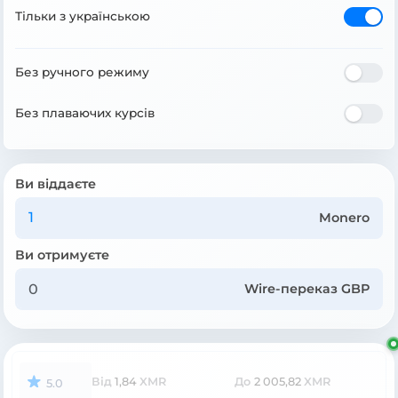
Тільки з українською
Без ручного режиму
Без плаваючих курсів
Ви віддаєте
Monero
Ви отримуєте
Wire-переказ GBP
Від
1,84
XMR
До
2 005,82
XMR
5.0