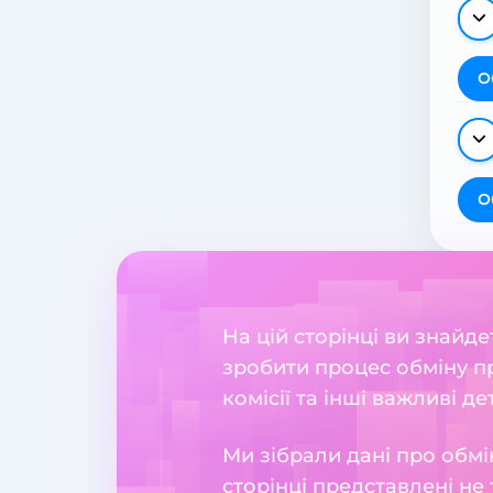
О
О
На цій сторінці ви знайд
зробити процес обміну пр
комісії та інші важливі де
Ми зібрали дані про обмі
сторінці представлені не 