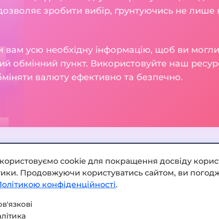
 дозволяє зробити вибір, ґрунтуючись не лише н
 вам усю необхідну інформацію, щоб ви могли
ий обмінний пункт. Використовуйте наш ресур
бміняти валюту ефективно та безпечно.
икористовуємо cookie для покращення досвіду корис
ітики. Продовжуючи користуватись сайтом, ви погодж
Додати обмінник
Політикою конфіденційності
.
Мапа сайту
в'язкові
літика
Press kit