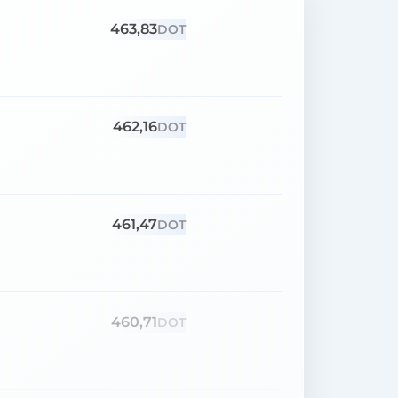
463,83
DOT
462,16
DOT
461,47
DOT
460,71
DOT