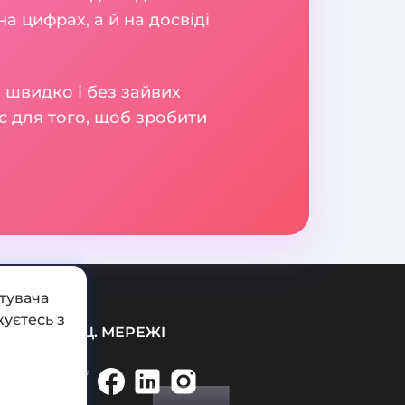
а цифрах, а й на досвіді
 швидко і без зайвих
с для того, щоб зробити
тувача
уєтесь з
СОЦ. МЕРЕЖІ