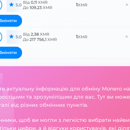
Від
0,11
XMR
1
=
5.0
XMR
До
109,23
XMR
бміняти
Від
2,38
XMR
1
=
5.0
XMR
До
217 756,1
XMR
бміняти
ете актуальну інформацію для обміну Monero на
остішим та зрозумілішим для вас. Тут ви може
талі від різних обмінних пунктів.
нники, щоб ви могли з легкістю вибрати найви
тільки цифри, а й відгуки користувачів, які діл