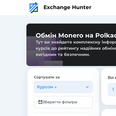
Exchange Hunter
Обмін Monero на Polka
Тут ви знайдете комплексну інформ
курсів до рейтингу надійних обмін
вигідним та безпечним.
Сортувати за
Ви 
Курсом ↓
Зберегти фільтри