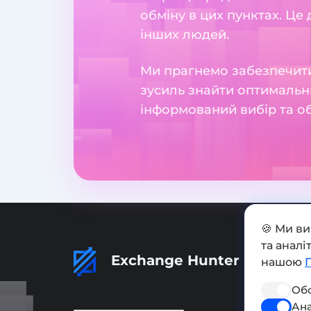
обміну в цих пунктах. Це
інших людей.
Ми прагнемо забезпечити
зусиль знайти оптимальн
інформований вибір та о
🍪 Ми в
та анал
Exchange Hunter
нашою
Обо
Ана