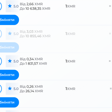
Від
2,66
XMR
1
=
5.0
XMR
До
10 638,35
XMR
бміняти
Від
3,03
XMR
1
=
5.0
XMR
До
10 855,46
XMR
бміняти
Від
0,34
XMR
1
=
5.0
XMR
До
1 831,57
XMR
бміняти
Від
0,26
XMR
1
=
5.0
XMR
До
26,14
XMR
бміняти