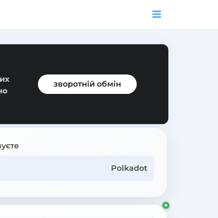
них
зворотній обмін
но
уєте
Polkadot