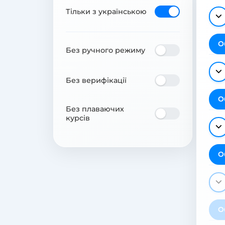
Тільки з українською
О
Без ручного режиму
Без верифікації
О
Без плаваючих
курсів
О
О