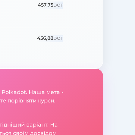
457,75
DOT
456,88
DOT
 Polkadot. Наша мета -
те порівняти курси,
гідніший варіант. На
яться своїм досвідом