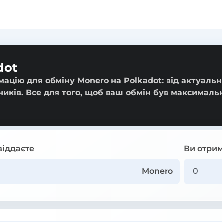
dot
ацію для обміну Monero на Polkadot: від актуаль
ників. Все для того, щоб ваш обмін був максималь
віддаєте
Ви отрим
Monero