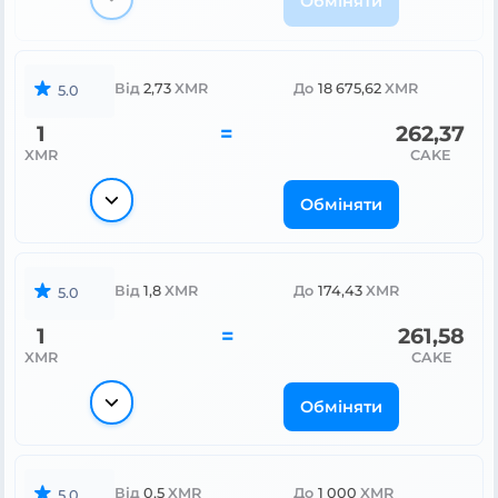
Обміняти
Від
2,73
XMR
До
18 675,62
XMR
5.0
1
=
262,37
XMR
CAKE
Обміняти
Від
1,8
XMR
До
174,43
XMR
5.0
1
=
261,58
XMR
CAKE
Обміняти
Від
0,5
XMR
До
1 000
XMR
5.0