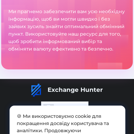
Ми прагнемо забезпечити вам усю необхідну
інформацію, щоб ви могли швидко і без
зайвих зусиль знайти оптимальний обмінний
пункт. Використовуйте наш ресурс для того,
щоб зробити інформований вибір та
обміняти валюту ефективно та безпечно.
Exchange Hunter
🍪 Ми використовуємо cookie для
покращення досвіду користувача та
Додати обмінник
аналітики. Продовжуючи