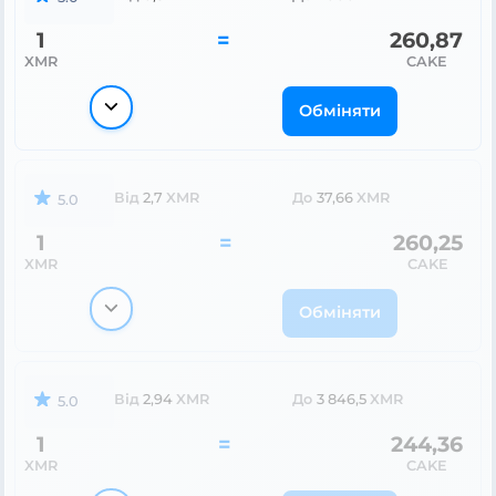
1
=
260,87
XMR
CAKE
Обміняти
Від
2,7
XMR
До
37,66
XMR
5.0
1
=
260,25
XMR
CAKE
Обміняти
Від
2,94
XMR
До
3 846,5
XMR
5.0
1
=
244,36
XMR
CAKE