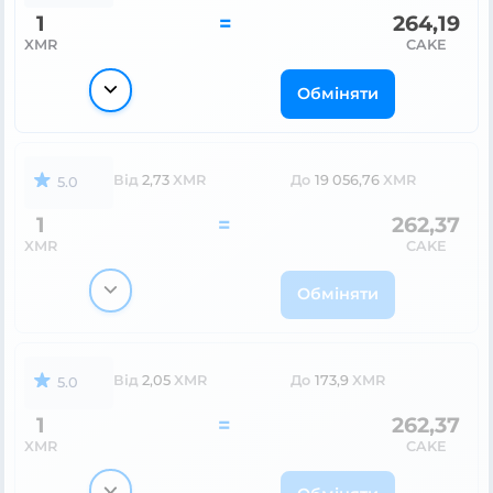
1
=
264,19
XMR
CAKE
Обміняти
Від
2,73
XMR
До
19 056,76
XMR
5.0
1
=
262,37
XMR
CAKE
Обміняти
Від
2,05
XMR
До
173,9
XMR
5.0
1
=
262,37
XMR
CAKE