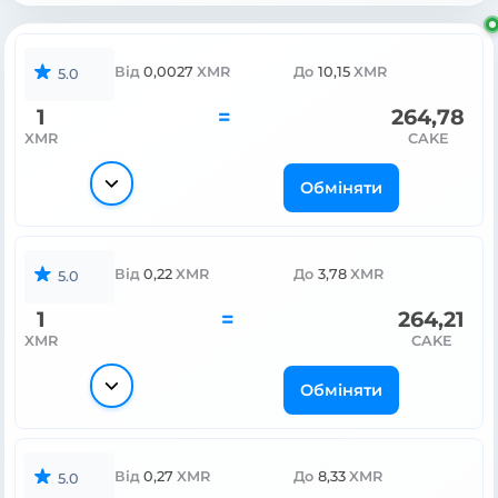
Від
0,0027
XMR
До
10,15
XMR
5.0
1
=
264,78
XMR
CAKE
Обміняти
Від
0,22
XMR
До
3,78
XMR
5.0
1
=
264,21
XMR
CAKE
Обміняти
Від
0,27
XMR
До
8,33
XMR
5.0