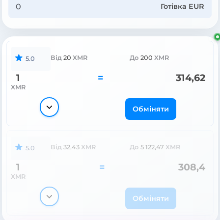
Готівка EUR
Від
20
XMR
До
200
XMR
5.0
1
=
314,62
XMR
Обміняти
Від
32,43
XMR
До
5 122,47
XMR
5.0
1
=
308,4
XMR
Обміняти