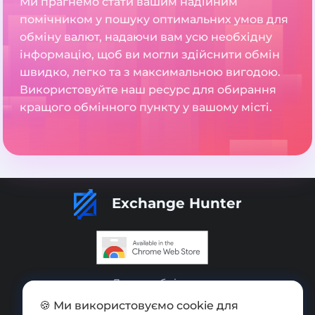
Ми прагнемо стати вашим надійним
помічником у пошуку оптимальних умов для
обміну валют, надаючи вам усю необхідну
інформацію, щоб ви могли здійснити обмін
швидко, легко та з максимальною вигодою.
Використовуйте наш ресурс для обирання
кращого обмінного пункту у вашому місті.
Exchange Hunter
Додати обмінник
🍪 Ми використовуємо cookie для
Мапа сайту