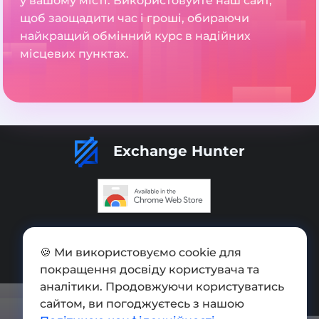
у вашому місті. Використовуйте наш сайт,
щоб заощадити час і гроші, обираючи
найкращий обмінний курс в надійних
місцевих пунктах.
Exchange Hunter
Додати обмінник
🍪 Ми використовуємо cookie для
Мапа сайту
покращення досвіду користувача та
Press kit
аналітики. Продовжуючи користуватись
сайтом, ви погоджуєтесь з нашою
Умови використання