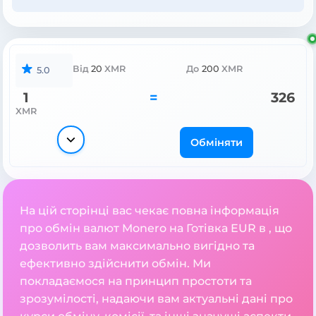
Від
20
XMR
До
200
XMR
5.0
1
=
326
XMR
Обміняти
На цій сторінці вас чекає повна інформація
про обмін валют Monero на Готівка EUR в , що
дозволить вам максимально вигідно та
ефективно здійснити обмін. Ми
покладаємося на принцип простоти та
зрозумілості, надаючи вам актуальні дані про