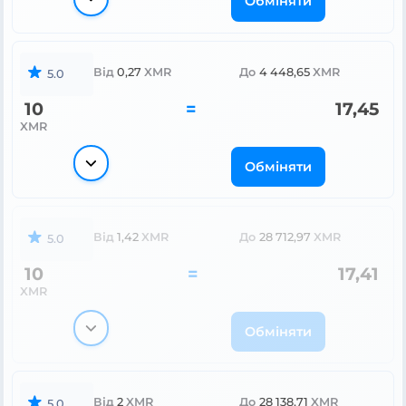
Обміняти
Від
0,27
XMR
До
4 448,65
XMR
5.0
10
=
17,45
XMR
Обміняти
Від
1,42
XMR
До
28 712,97
XMR
5.0
10
=
17,41
XMR
Обміняти
Від
2
XMR
До
28 138,71
XMR
5.0