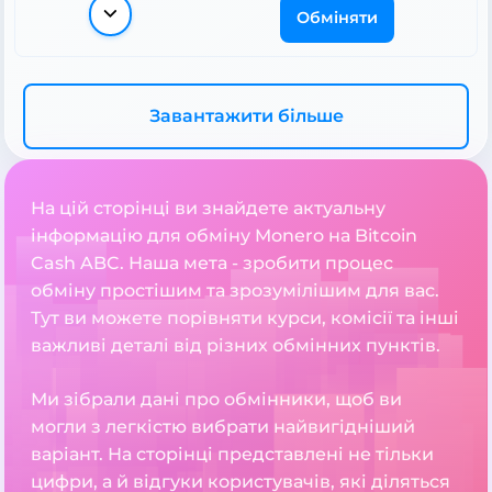
Обміняти
Завантажити більше
На цій сторінці ви знайдете актуальну
інформацію для обміну Monero на Bitcoin
Cash ABC. Наша мета - зробити процес
обміну простішим та зрозумілішим для вас.
Тут ви можете порівняти курси, комісії та інші
важливі деталі від різних обмінних пунктів.
Ми зібрали дані про обмінники, щоб ви
могли з легкістю вибрати найвигідніший
варіант. На сторінці представлені не тільки
цифри, а й відгуки користувачів, які діляться