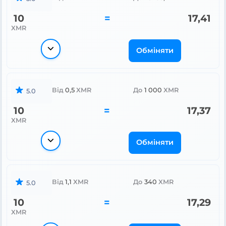
10
=
17,41
XMR
Обміняти
Від
0,5
XMR
До
1 000
XMR
5.0
10
=
17,37
XMR
Обміняти
Від
1,1
XMR
До
340
XMR
5.0
10
=
17,29
XMR