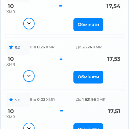
10
=
17,54
XMR
Обміняти
Від
0,26
XMR
До
26,24
XMR
5.0
10
=
17,53
XMR
Обміняти
Від
0,02
XMR
До
1 621,96
XMR
5.0
10
=
17,51
XMR