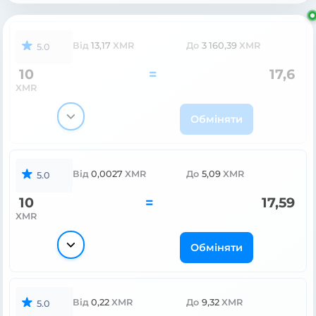
Від
13,17
XMR
До
3 160,39
XMR
5.0
10
=
17,6
XMR
Обміняти
Від
0,0027
XMR
До
5,09
XMR
5.0
10
=
17,59
XMR
Обміняти
Від
0,22
XMR
До
9,32
XMR
5.0