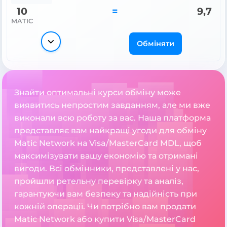
10
=
9,7
MATIC
Обміняти
Знайти оптимальні курси обміну може
виявитись непростим завданням, але ми вже
виконали всю роботу за вас. Наша платформа
представляє вам найкращі угоди для обміну
Matic Network на Visa/MasterCard MDL, щоб
максимізувати вашу економію та отримані
вигоди. Всі обмінники, представлені у нас,
пройшли ретельну перевірку та аналіз,
гарантуючи вам безпеку та надійність при
кожній операції. Чи потрібно вам продати
Matic Network або купити Visa/MasterCard