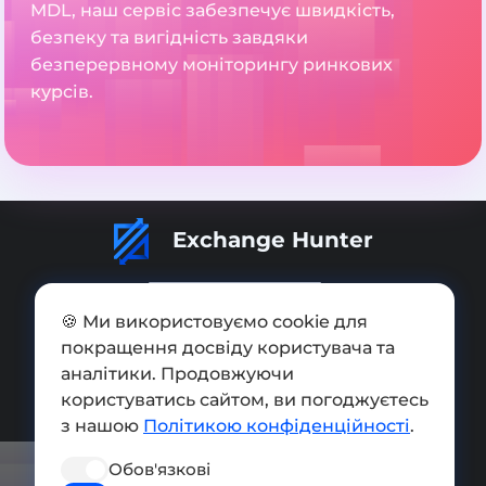
MDL, наш сервіс забезпечує швидкість,
безпеку та вигідність завдяки
безперервному моніторингу ринкових
курсів.
Exchange Hunter
🍪 Ми використовуємо cookie для
покращення досвіду користувача та
Додати обмінник
аналітики. Продовжуючи
користуватись сайтом, ви погоджуєтесь
Мапа сайту
з нашою
Політикою конфіденційності
.
Press kit
Обов'язкові
Умови використання