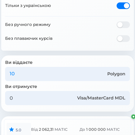
Тільки з українською
Без ручного режиму
Без плаваючих курсів
Ви віддаєте
Polygon
Ви отримуєте
Visa/MasterCard MDL
Від
2 062,31
MATIC
До
1 000 000
MATIC
5.0