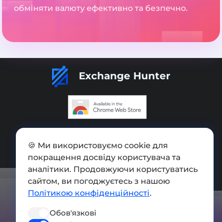
обміняти валюту ефективно та безпечно.
Exchange Hunter
Додати обмінник
🍪 Ми використовуємо cookie для
Мапа сайту
покращення досвіду користувача та
Press kit
аналітики. Продовжуючи користуватись
сайтом, ви погоджуєтесь з нашою
Умови використання
Політикою конфіденційності
.
Політика конфіденційності
Обов'язкові