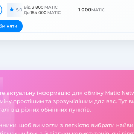
Від
3 800
MATIC
1 000
5.0
MATIC
До
154 000
MATIC
бміняти
ете актуальну інформацію для обміну Matic Netw
міну простішим та зрозумілішим для вас. Тут в
талі від різних обмінних пунктів.
нники, щоб ви могли з легкістю вибрати найви
тільки цифри, а й відгуки користувачів, які діл