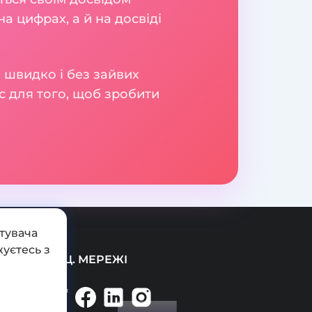
а цифрах, а й на досвіді
 швидко і без зайвих
с для того, щоб зробити
тувача
уєтесь з
СОЦ. МЕРЕЖІ