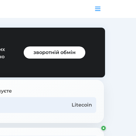
их
зворотній обмін
но
уєте
Litecoin