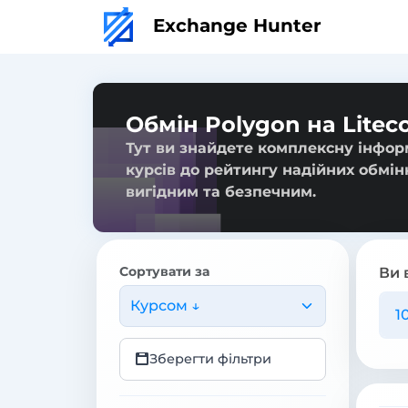
Exchange Hunter
Обмін Polygon на Litec
Тут ви знайдете комплексну інформ
курсів до рейтингу надійних обмін
вигідним та безпечним.
Сортувати за
Ви 
Курсом ↓
Зберегти фільтри