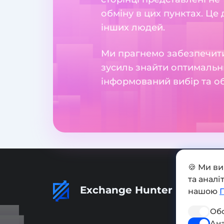
обміну в цих пунктах. Це
інших людей.
Ми прагнемо забезпечити
зусиль знайти оптимальн
інформований вибір та о
🍪 Ми в
та анал
Exchange Hunter
нашою
Обо
Ана