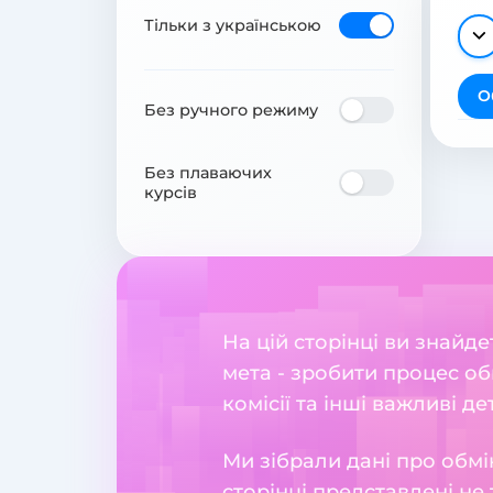
Тільки з українською
О
Без ручного режиму
Без плаваючих
курсів
На цій сторінці ви знайд
мета - зробити процес об
комісії та інші важливі де
Ми зібрали дані про обмі
сторінці представлені не 