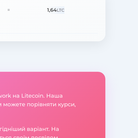
1,64
=
LTC
ork на Litecoin. Наша
и можете порівняти курси,
гідніший варіант. На
яться своїм досвідом