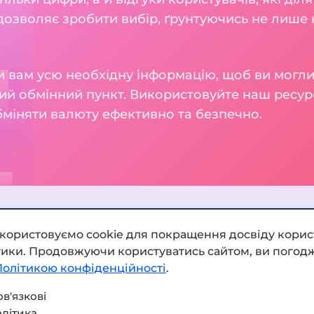
 дозволяє зробити вибір, ґрунтуючись не лише н
 вам усю необхідну інформацію, щоб ви могли
ий обмінний пункт. Використовуйте наш ресур
бміняти валюту ефективно та безпечно.
икористовуємо cookie для покращення досвіду корис
ітики. Продовжуючи користуватись сайтом, ви погодж
Додати обмінник
Політикою конфіденційності
.
Мапа сайту
в'язкові
літика