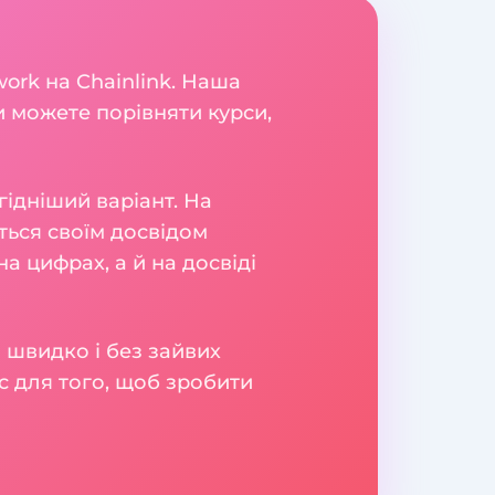
ork на Chainlink. Наша
и можете порівняти курси,
гідніший варіант. На
яться своїм досвідом
а цифрах, а й на досвіді
 швидко і без зайвих
с для того, щоб зробити