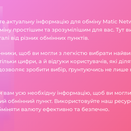
ете актуальну інформацію для обміну Matic Netw
міну простішим та зрозумілішим для вас. Тут в
талі від різних обмінних пунктів.
нники, щоб ви могли з легкістю вибрати найви
тільки цифри, а й відгуки користувачів, які діл
 дозволяє зробити вибір, ґрунтуючись не лише н
 вам усю необхідну інформацію, щоб ви могли
ий обмінний пункт. Використовуйте наш ресур
бміняти валюту ефективно та безпечно.