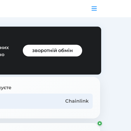
ьних
зворотній обмін
но
уєте
Chainlink