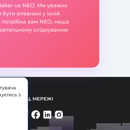
Maker на NEO. Ми уважно
бути впевнені у їхній
чи потрібна вам NEO, наша
и ретельному слідкуванню
тувача
уєтесь з
СОЦ. МЕРЕЖІ