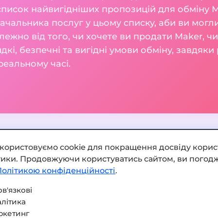
 список найвигідніших пропозицій для обміну 
чальника послуг у цьому списку, аби ви могли 
алежно від того, чи хочете ви продати Maker, 
і, безпечні та вигідні умови обміну, завдяк
реальному часі.
икористовуємо cookie для покращення досвіду корис
ітики. Продовжуючи користуватись сайтом, ви погодж
Додати обмінник
Політикою конфіденційності
.
Мапа сайту
в'язкові
літика
Press kit
ркетинг