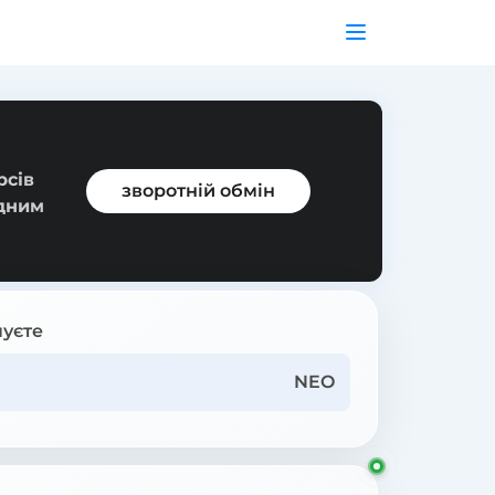
рсів
зворотній обмін
ідним
уєте
NEO