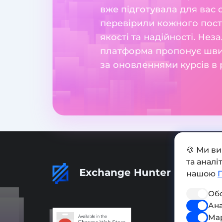
вже підготувала для вас
перевірили кожного поста
якості та надійності. Нез
платформа пропонує швидк
за оновленнями курсів в 
🍪 Ми в
та анал
Exchange Hunter
нашою
Обо
Ана
Ма