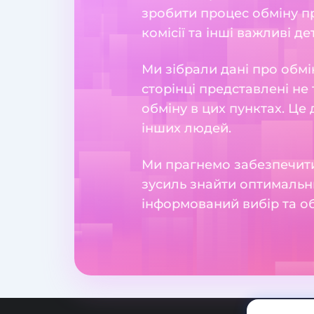
зробити процес обміну пр
комісії та інші важливі де
Ми зібрали дані про обмі
сторінці представлені не 
обміну в цих пунктах. Це
інших людей.
Ми прагнемо забезпечити
зусиль знайти оптимальн
інформований вибір та о