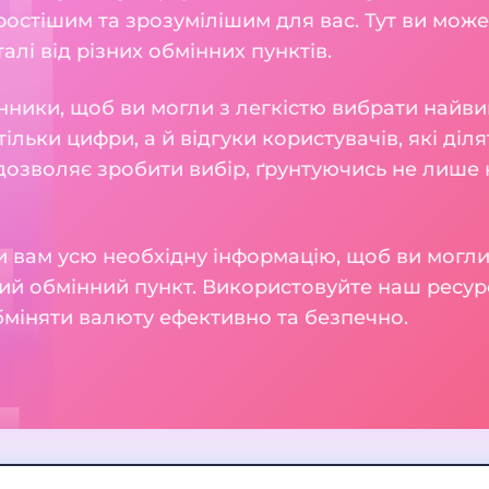
остішим та зрозумілішим для вас. Тут ви може
талі від різних обмінних пунктів.
нники, щоб ви могли з легкістю вибрати найви
тільки цифри, а й відгуки користувачів, які діл
 дозволяє зробити вибір, ґрунтуючись не лише н
 вам усю необхідну інформацію, щоб ви могли
ий обмінний пункт. Використовуйте наш ресур
бміняти валюту ефективно та безпечно.