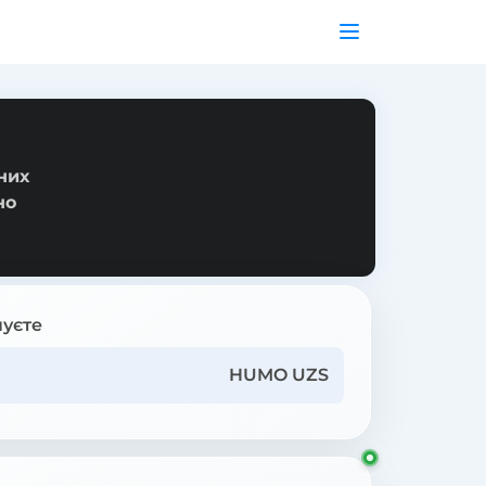
них
но
уєте
HUMO UZS