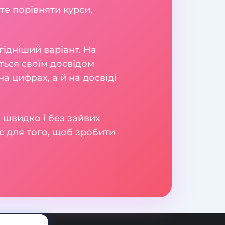
те порівняти курси,
гідніший варіант. На
яться своїм досвідом
а цифрах, а й на досвіді
 швидко і без зайвих
с для того, щоб зробити