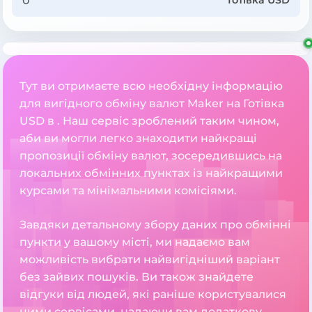
Готівка USD
Тут ви отримаєте всю необхідну інформацію
для вигідного обміну валют Maker на Готівка
USD в . Наш сервіс зроблений таким чином,
аби ви могли легко знаходити найкращі
пропозиції обміну валют, зосередившись на
локальних обмінних пунктах із найкращими
курсами та мінімальними комісіями.
Завдяки детальному збору даних про обмінні
пункти у вашому місті, ми надаємо вам
можливість вибрати найвигідніший варіант
без зайвих пошуків. Ви також знайдете
відгуки від людей, які раніше користувалися
цими сервісами, надаючи вам додаткову