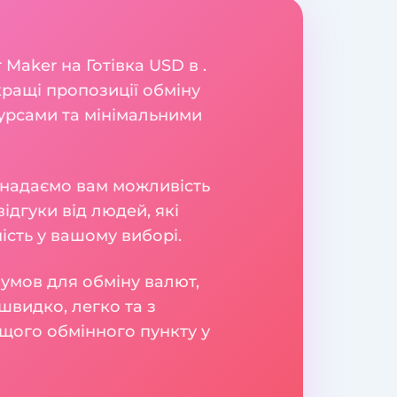
Maker на Готівка USD в .
ращі пропозиції обміну
урсами та мінімальними
и надаємо вам можливість
ідгуки від людей, які
сть у вашому виборі.
умов для обміну валют,
швидко, легко та з
щого обмінного пункту у