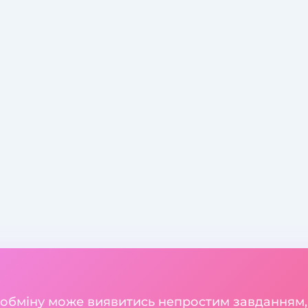
 обміну може виявитись непростим завданням,