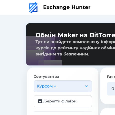
Exchange Hunter
Обмін Maker на BitTorr
Тут ви знайдете комплексну інформ
курсів до рейтингу надійних обмін
вигідним та безпечним.
Сортувати за
Ви 
Курсом ↓
Зберегти фільтри