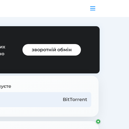
их
зворотній обмін
но
уєте
BitTorrent