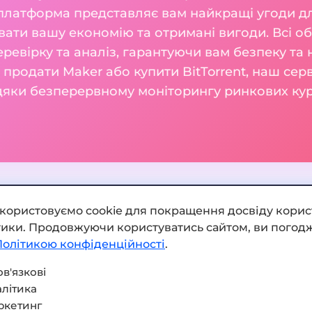
 платформа представляє вам найкращі угоди дл
увати вашу економію та отримані вигоди. Всі о
ревірку та аналіз, гарантуючи вам безпеку та 
 продати Maker або купити BitTorrent, наш сер
вдяки безперервному моніторингу ринкових кур
икористовуємо cookie для покращення досвіду корис
ітики. Продовжуючи користуватись сайтом, ви погодж
Додати обмінник
Політикою конфіденційності
.
Мапа сайту
в'язкові
літика
Press kit
ркетинг