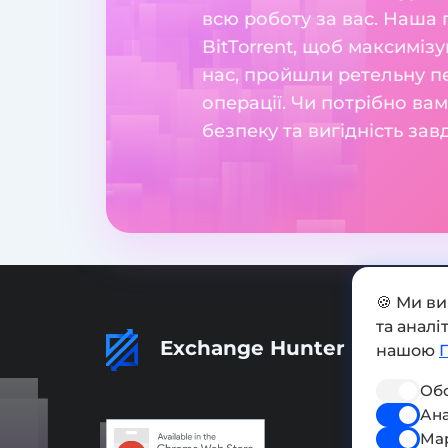
всю роботу за вас. Наша
BitTorrent, щоб максиміз
нас, пройшли ретельну пе
операції. Чи потрібно вам
безпеку та вигідність за
🍪 Ми в
та анал
Exchange Hunter
нашою
Обо
Ана
Ма