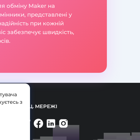
я обміну Maker на
бмінники, представлені у
надійність при кожній
віс забезпечує швидкість,
сів.
тувача
уєтесь з
СОЦ. МЕРЕЖІ