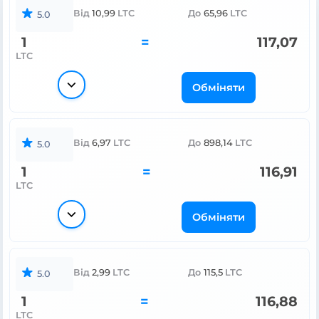
Від
10,99
LTC
До
65,96
LTC
5.0
1
=
117,07
LTC
Обміняти
Від
6,97
LTC
До
898,14
LTC
5.0
1
=
116,91
LTC
Обміняти
Від
2,99
LTC
До
115,5
LTC
5.0
1
=
116,88
LTC