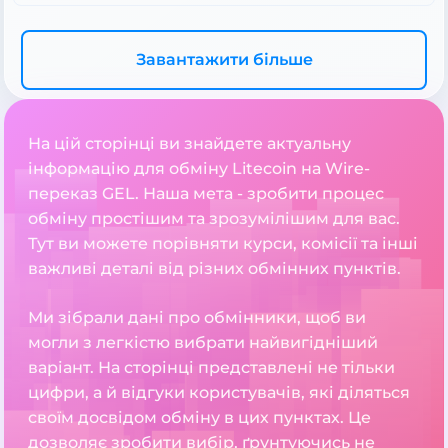
Завантажити більше
На цій сторінці ви знайдете актуальну
інформацію для обміну Litecoin на Wire-
переказ GEL. Наша мета - зробити процес
обміну простішим та зрозумілішим для вас.
Тут ви можете порівняти курси, комісії та інші
важливі деталі від різних обмінних пунктів.
Ми зібрали дані про обмінники, щоб ви
могли з легкістю вибрати найвигідніший
варіант. На сторінці представлені не тільки
цифри, а й відгуки користувачів, які діляться
своїм досвідом обміну в цих пунктах. Це
дозволяє зробити вибір, ґрунтуючись не