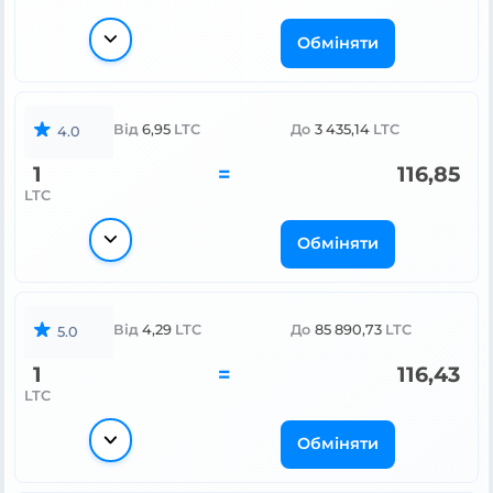
Обміняти
Від
6,95
LTC
До
3 435,14
LTC
4.0
1
=
116,85
LTC
Обміняти
Від
4,29
LTC
До
85 890,73
LTC
5.0
1
=
116,43
LTC
Обміняти