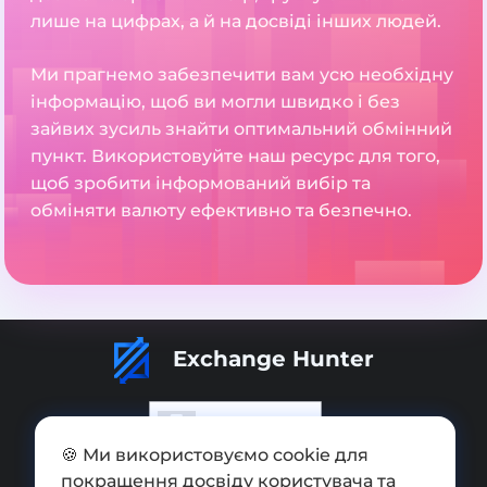
лише на цифрах, а й на досвіді інших людей.
Ми прагнемо забезпечити вам усю необхідну
інформацію, щоб ви могли швидко і без
зайвих зусиль знайти оптимальний обмінний
пункт. Використовуйте наш ресурс для того,
щоб зробити інформований вибір та
обміняти валюту ефективно та безпечно.
Exchange Hunter
🍪 Ми використовуємо cookie для
покращення досвіду користувача та
Додати обмінник