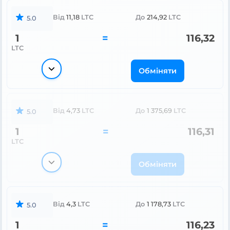
Від
11,18
LTC
До
214,92
LTC
5.0
1
=
116,32
LTC
Обміняти
Від
4,73
LTC
До
1 375,69
LTC
5.0
1
=
116,31
LTC
Обміняти
Від
4,3
LTC
До
1 178,73
LTC
5.0
1
=
116,23