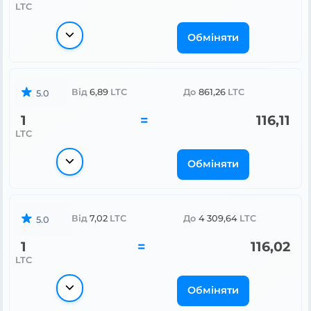
LTC
Обміняти
Від
6,89
LTC
До
861,26
LTC
5.0
1
=
116,11
LTC
Обміняти
Від
7,02
LTC
До
4 309,64
LTC
5.0
1
=
116,02
LTC
Обміняти