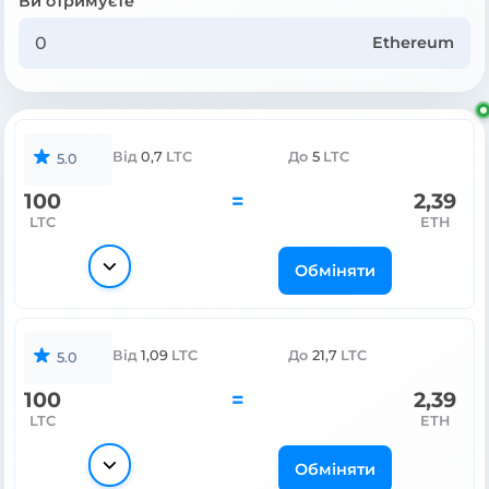
Ви отримуєте
Ethereum
Від
0,7
LTC
До
5
LTC
5.0
100
=
2,39
LTC
ETH
Обміняти
Від
1,09
LTC
До
21,7
LTC
5.0
100
=
2,39
LTC
ETH
Обміняти