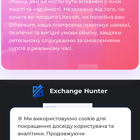
списку, аби ви могли бути впевнені у їхній
якості та надійності. Незалежно від того, чи
хочете ви продати Litecoin, чи потрібна вам
Ethereum, наша платформа пропонує швидкі,
безпечні та вигідні умови обміну, завдяки
ретельному слідкуванню за оновленнями
курсів в реальному часі.
Exchange Hunter
🍪 Ми використовуємо cookie для
покращення досвіду користувача та
Додати обмінник
аналітики. Продовжуючи
Мапа сайту