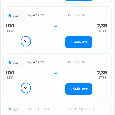
Від
43
LTC
До
138
LTC
5.0
100
=
2,38
LTC
ETH
Обміняти
Від
43
LTC
До
138
LTC
5.0
100
=
2,38
LTC
ETH
Обміняти
Від
109,55
LTC
До
26 292,73
LTC
5.0