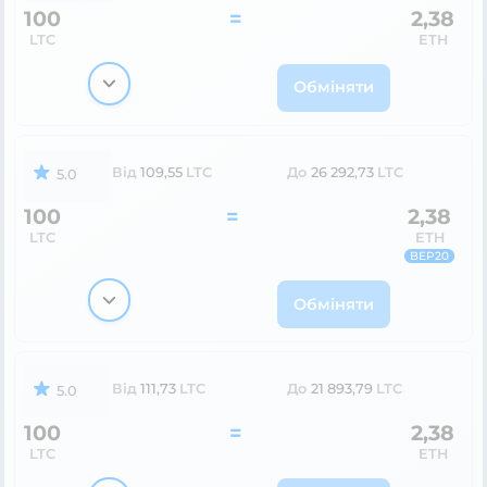
100
=
2,38
LTC
ETH
Обміняти
Від
109,55
LTC
До
26 292,73
LTC
5.0
100
=
2,38
LTC
ETH
BEP20
Обміняти
Від
111,73
LTC
До
21 893,79
LTC
5.0
100
=
2,38
LTC
ETH