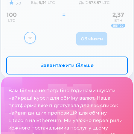
Від
6,34
LTC
До
2 678,87
LTC
5.0
100
=
2,37
LTC
ETH
BEP20
Обміняти
Завантажити більше
Вам більше не потрібно годинами шукати
найкращі курси для обміну валют. Наша
платформа вже підготувала для вас список
найвигідніших пропозицій для обміну
Litecoin на Ethereum. Ми уважно перевірили
кожного постачальника послуг у цьому