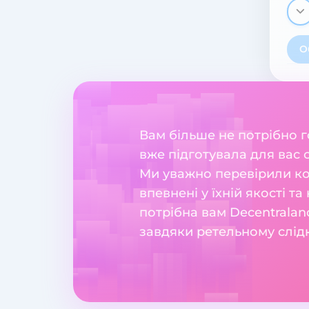
О
Вам більше не потрібно 
вже підготувала для вас 
Ми уважно перевірили ко
впевнені у їхній якості та
потрібна вам Decentralan
завдяки ретельному слід