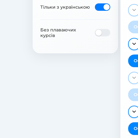
Тільки з українською
О
Без плаваючих
курсів
О
О
О