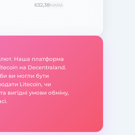
632,38
MANA
валют. Наша платформа
tecoin на Decentraland.
би ви могли бути
родати Litecoin, чи
а вигідні умови обміну,
сі.