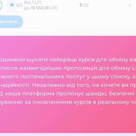
Від
1
LTC
1
=
5.0
LTC
До
13 550,19
LTC
бміняти
годинами шукати найкращі курси для обміну 
список найвигідніших пропозицій для обміну Li
жного постачальника послуг у цьому списку, а
 надійності. Незалежно від того, чи хочете ви п
d, наша платформа пропонує швидкі, безпечні т
куванню за оновленнями курсів в реальному ча