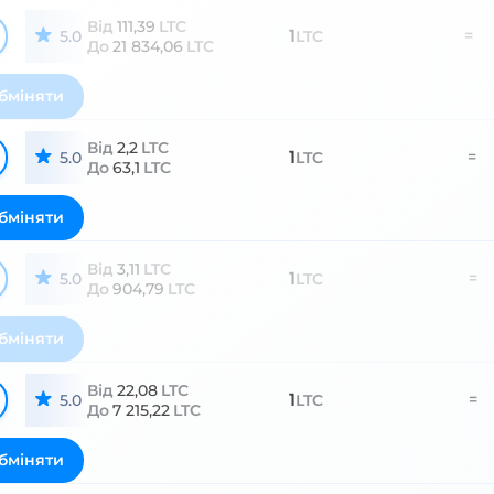
Від
111,39
LTC
1
=
5.0
LTC
До
21 834,06
LTC
бміняти
Від
2,2
LTC
1
=
5.0
LTC
До
63,1
LTC
бміняти
Від
3,11
LTC
1
=
5.0
LTC
До
904,79
LTC
бміняти
Від
22,08
LTC
1
=
5.0
LTC
До
7 215,22
LTC
бміняти