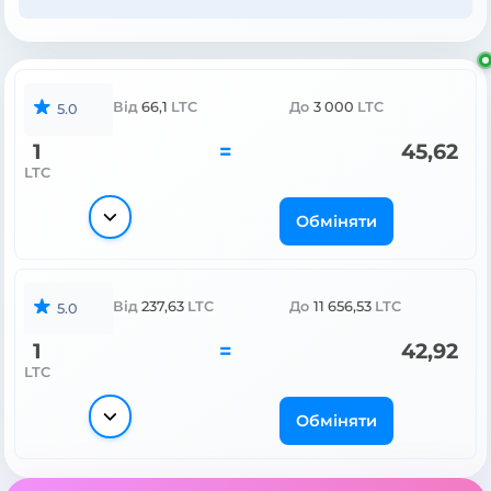
Від
66,1
LTC
До
3 000
LTC
5.0
1
=
45,62
LTC
Обміняти
Від
237,63
LTC
До
11 656,53
LTC
5.0
1
=
42,92
LTC
Обміняти