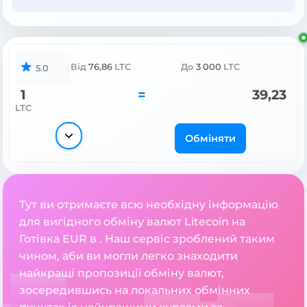
Від
76,86
LTC
До
3 000
LTC
5.0
1
=
39,23
LTC
Обміняти
Тут ви отримаєте всю необхідну інформацію
для вигідного обміну валют Litecoin на
Готівка EUR в . Наш сервіс зроблений таким
чином, аби ви могли легко знаходити
найкращі пропозиції обміну валют,
зосередившись на локальних обмінних