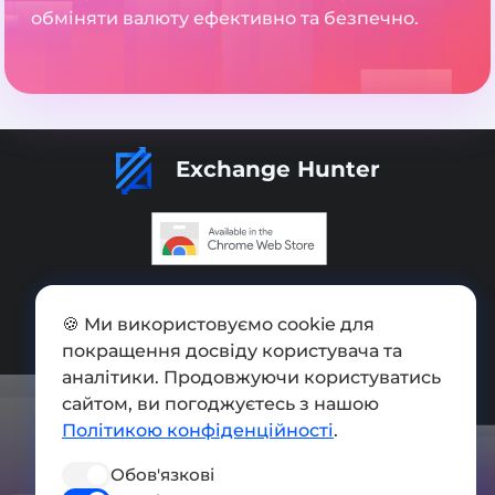
обміняти валюту ефективно та безпечно.
Exchange Hunter
Додати обмінник
🍪 Ми використовуємо cookie для
Мапа сайту
покращення досвіду користувача та
Press kit
аналітики. Продовжуючи користуватись
сайтом, ви погоджуєтесь з нашою
Умови використання
Політикою конфіденційності
.
Політика конфіденційності
Обов'язкові