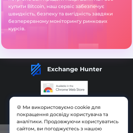
купити Bitcoin, наш сервіс забезпечує
швидкість, безпеку та вигідність завдяки
безперервному моніторингу ринкових
курсів.
Exchange Hunter
Додати обмінник
🍪 Ми використовуємо cookie для
Мапа сайту
покращення досвіду користувача та
аналітики. Продовжуючи користуватись
Press kit
сайтом, ви погоджуєтесь з нашою