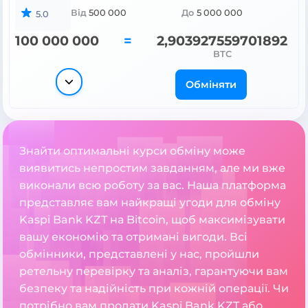
Від
500 000
До
5 000 000
5.0
100 000 000
=
2,903927559701892
BTC
Обміняти
Знайти оптимальні курси обміну може
виявитись непростим завданням, але ми вже
виконали всю роботу за вас. Наша платформа
представляє вам найкращі угоди для обміну
Kaspi Bank KZT на Bitcoin, щоб максимізувати
вашу економію та отримані вигоди. Всі
обмінники, представлені у нас, пройшли
ретельну перевірку та аналіз, гарантуючи вам
безпеку та надійність при кожній операції. Чи
потрібно вам продати Kaspi Bank KZT або