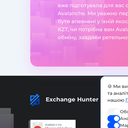
вже підготувала для вас 
Avalanche. Ми уважно пер
бути впевнені у їхній яко
KZT, чи потрібна вам Ava
обміну, завдяки ретельно
🍪 Ми в
та анал
Exchange Hunter
нашою
Обо
Ана
Ма