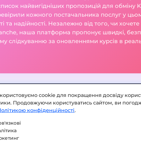
список найвигідніших пропозицій для обміну K
евірили кожного постачальника послуг у цьом
сті та надійності. Незалежно від того, чи хочет
lanche, наша платформа пропонує швидкі, безпе
му слідкуванню за оновленнями курсів в реаль
икористовуємо cookie для покращення досвіду корис
ітики. Продовжуючи користуватись сайтом, ви погодж
Додати обмінник
Політикою конфіденційності
.
Мапа сайту
в'язкові
літика
Press kit
ркетинг