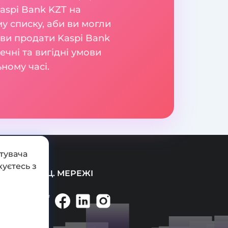
aspi Bank KZT на
у списку, аби ви могли
е ви продати Kaspi Bank
чні та вигідні умови
ному часі.
тувача
уєтесь з
СОЦ. МЕРЕЖІ