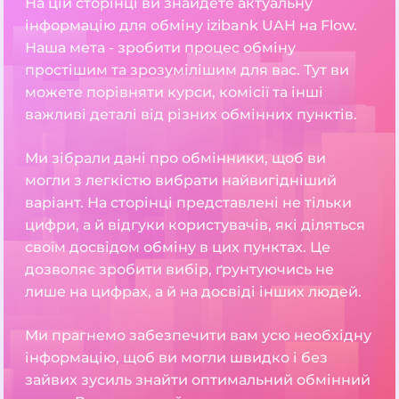
На цій сторінці ви знайдете актуальну
інформацію для обміну izibank UAH на Flow.
Наша мета - зробити процес обміну
простішим та зрозумілішим для вас. Тут ви
можете порівняти курси, комісії та інші
важливі деталі від різних обмінних пунктів.
Ми зібрали дані про обмінники, щоб ви
могли з легкістю вибрати найвигідніший
варіант. На сторінці представлені не тільки
цифри, а й відгуки користувачів, які діляться
своїм досвідом обміну в цих пунктах. Це
дозволяє зробити вибір, ґрунтуючись не
лише на цифрах, а й на досвіді інших людей.
Ми прагнемо забезпечити вам усю необхідну
інформацію, щоб ви могли швидко і без
зайвих зусиль знайти оптимальний обмінний