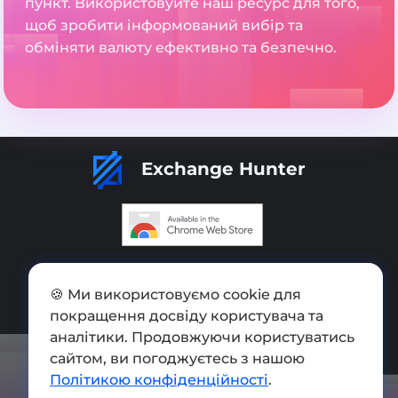
пункт. Використовуйте наш ресурс для того,
щоб зробити інформований вибір та
обміняти валюту ефективно та безпечно.
Exchange Hunter
Додати обмінник
🍪 Ми використовуємо cookie для
Мапа сайту
покращення досвіду користувача та
Press kit
аналітики. Продовжуючи користуватись
сайтом, ви погоджуєтесь з нашою
Умови використання
Політикою конфіденційності
.