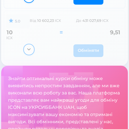
Від
10 602,23
ICX
До
431 027,69
ICX
5.0
10
=
9,51
ICX
Обміняти
Знайти оптимальні курси обміну може
виявитись непростим завданням, але ми вже
виконали всю роботу за вас. Наша платформа
представляє вам найкращі угоди для обміну
ICON на УКРСИББАНК UAH, щоб
максимізувати вашу економію та отримані
вигоди. Всі обмінники, представлені у нас,
пройшли ретельну перевірку та аналіз,