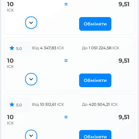
10
=
9,51
ICX
Обміняти
Від
4 347,83
ICX
До
1 051 224,58
ICX
5.0
10
=
9,51
ICX
Обміняти
Від
10 512,61
ICX
До
420 504,21
ICX
5.0
10
=
9,51
ICX
Обміняти