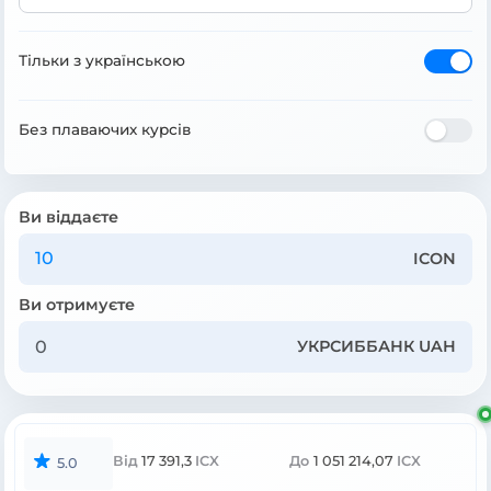
Тільки з українською
Без плаваючих курсів
Ви віддаєте
ICON
Ви отримуєте
УКРСИББАНК UAH
Від
17 391,3
ICX
До
1 051 214,07
ICX
5.0